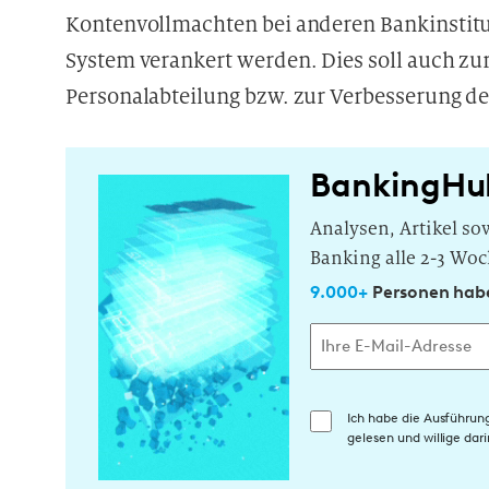
Kontenvollmachten bei anderen Bankinstitute
System verankert werden. Dies soll auch zu
Personalabteilung bzw. zur Verbesserung de
BankingHu
Analysen, Artikel s
Banking alle 2-3 Woc
9.000+
Personen habe
E
Ich habe die Ausführun
gelesen und willige da
i
n