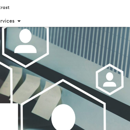
rast
rvices