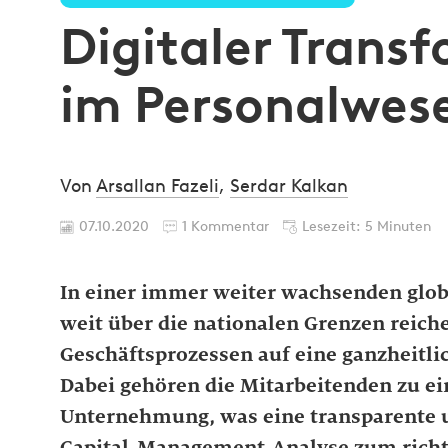
Digitaler Trans
im Personalwes
Von
Arsallan Fazeli
,
Serdar Kalkan
07.10.2020
1 Kommentar
Lesezeit: 5 Minuten
In einer immer weiter wachsenden glo
weit über die nationalen Grenzen reiche
Geschäftsprozessen auf eine ganzheitli
Dabei gehören die Mitarbeitenden zu ei
Unternehmung, was eine transparente 
Capital-Management-Analyse zum richt