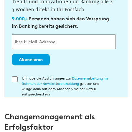
Trends und Innovationen im Banking alle 2-
3 Wochen direkt in Ihr Postfach
9.000+
Personen haben sich den Vorsprung
im Banking bereits gesichert.
Abonnieren
E
Ich habe die Ausführungen zur
Datenverarbeitung im
Rahmen der Newsletteranmeldung
gelesen und
i
willige darin mit dem Absenden meiner Daten
n
entsprechend ein
w
i
Changemanagement als
l
l
Erfolgsfaktor
i