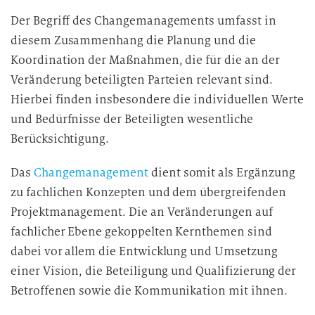
g
Der Begriff des Changemanagements umfasst in
u
diesem Zusammenhang die Planung und die
n
Koordination der Maßnahmen, die für die an der
g
Veränderung beteiligten Parteien relevant sind.
i
Hierbei finden insbesondere die individuellen Werte
n
d
und Bedürfnisse der Beteiligten wesentliche
i
Berücksichtigung.
e
D
Das
Changemanagement
dient somit als Ergänzung
a
zu fachlichen Konzepten und dem übergreifenden
t
Projektmanagement. Die an Veränderungen auf
e
fachlicher Ebene gekoppelten Kernthemen sind
n
dabei vor allem die Entwicklung und Umsetzung
v
einer Vision, die Beteiligung und Qualifizierung der
e
Betroffenen sowie die Kommunikation mit ihnen.
r
a