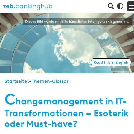
Dieses Bild wurde mithilfe künstlicher Intelligenz (KI) generiert.
Read this in English
Startseite
»
Themen-Glossar
C
hangemanagement in IT-
Transformationen – Esoterik
oder Must-have?