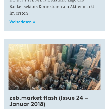
K E R N T H E M E N I. Aktuelle Lage des
Bankensektors Korrekturen am Aktienmarkt
im ersten
Weiterlesen »
zeb.market flash (Issue 24 –
Januar 2018)