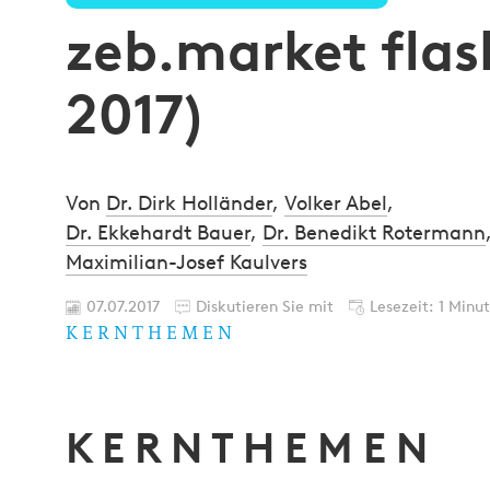
zeb.market flash
2017)
Von
Dr. Dirk Holländer
,
Volker Abel
,
Dr. Ekkehardt Bauer
,
Dr. Benedikt Rotermann
Maximilian-Josef Kaulvers
07.07.2017
Diskutieren Sie mit
Lesezeit: 1 Minu
K E R N T H E M E N
K E R N T H E M E N