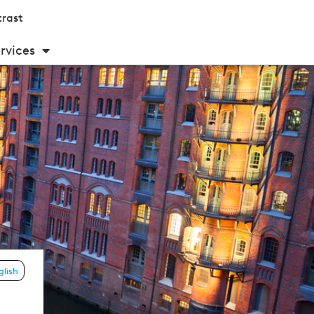
rast
rvices
glish