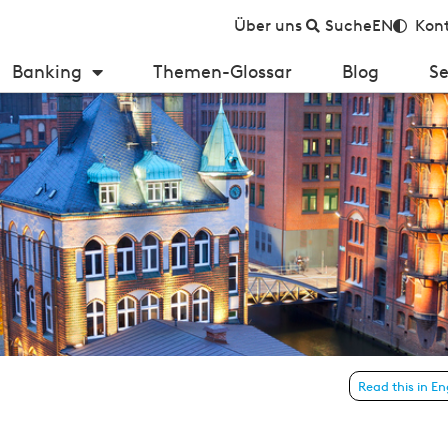
Über uns
Suche
EN
Kont
Banking
Themen-Glossar
Blog
Se
ssue 22 – Juli 2017)
Read this in En