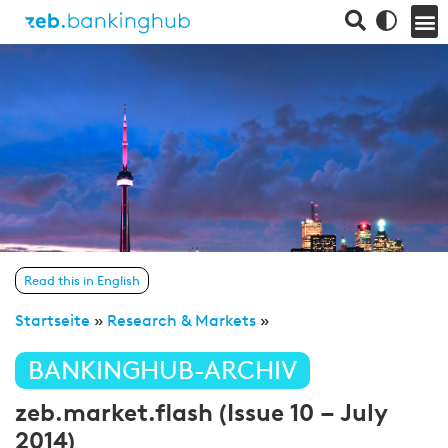
Read this in English
Startseite
»
Research & Markets
»
BANKINGHUB-ARCHIV
zeb.market.flash (Issue 10 – July
2014)