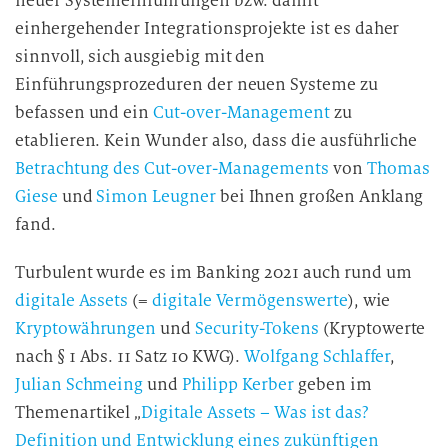
neuer Systemeinführungen bzw. damit
einhergehender Integrationsprojekte ist es daher
sinnvoll, sich ausgiebig mit den
Einführungsprozeduren der neuen Systeme zu
befassen und ein
Cut-over-Management
zu
etablieren. Kein Wunder also, dass die ausführliche
Betrachtung des Cut-over-Managements
von
Thomas
Giese
und
Simon Leugner
bei Ihnen großen Anklang
fand.
Turbulent wurde es im Banking 2021 auch rund um
digitale Assets
(=
digitale Vermögenswerte
), wie
Kryptowährungen
und
Security-Tokens
(Kryptowerte
nach § 1 Abs. 11 Satz 10 KWG).
Wolfgang Schlaffer
,
Julian Schmeing
und
Philipp Kerber
geben im
Themenartikel „
Digitale Assets – Was ist das?
Definition und Entwicklung eines zukünftigen