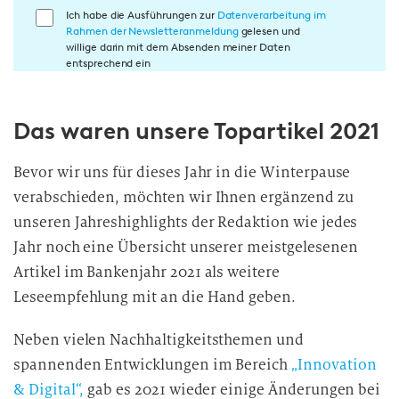
E
Ich habe die Ausführungen zur
Datenverarbeitung im
Rahmen der Newsletteranmeldung
gelesen und
i
willige darin mit dem Absenden meiner Daten
n
entsprechend ein
w
i
Das waren unsere Topartikel 2021
l
l
i
Bevor wir uns für dieses Jahr in die Winterpause
g
verabschieden, möchten wir Ihnen ergänzend zu
u
unseren Jahreshighlights der Redaktion wie jedes
n
Jahr noch eine Übersicht unserer meistgelesenen
g
Artikel im Bankenjahr 2021 als weitere
i
Leseempfehlung mit an die Hand geben.
n
d
Neben vielen Nachhaltigkeitsthemen und
i
spannenden Entwicklungen im Bereich
„Innovation
e
& Digital“,
gab es 2021 wieder einige Änderungen bei
D