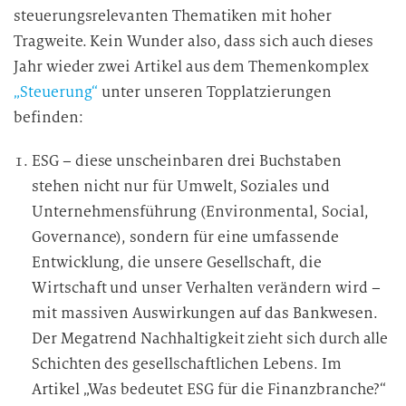
steuerungsrelevanten Thematiken mit hoher
a
t
Tragweite. Kein Wunder also, dass sich auch dieses
e
Jahr wieder zwei Artikel aus dem Themenkomplex
n
„Steuerung“
unter unseren Topplatzierungen
v
befinden:
e
r
ESG – diese unscheinbaren drei Buchstaben
a
stehen nicht nur für Umwelt, Soziales und
r
Unternehmensführung (Environmental, Social,
b
Governance), sondern für eine umfassende
e
Entwicklung, die unsere Gesellschaft, die
i
Wirtschaft und unser Verhalten verändern wird –
t
u
mit massiven Auswirkungen auf das Bankwesen.
n
Der Megatrend Nachhaltigkeit zieht sich durch alle
g
Schichten des gesellschaftlichen Lebens. Im
Artikel „Was bedeutet ESG für die Finanzbranche?“