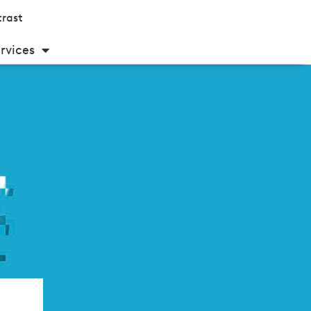
rast
rvices