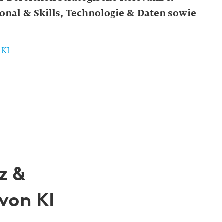
nal & Skills, Technologie & Daten sowie
 KI
z &
von KI