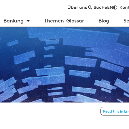
Über uns
Suche
EN
Kont
Banking
Themen-Glossar
Blog
Se
usparkassen an Relevanz – Studienergebnisse
Read this in En