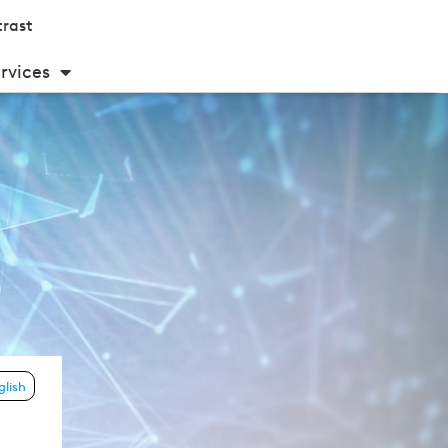
rast
rvices
glish