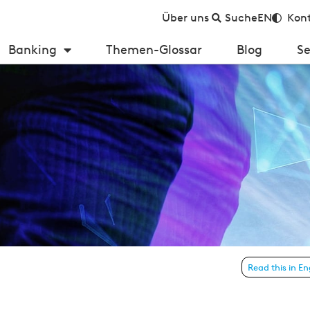
Über uns
Suche
EN
Kont
Banking
Themen-Glossar
Blog
Se
ngewinnung im Private Banking wichtiger denn je
Read this in En