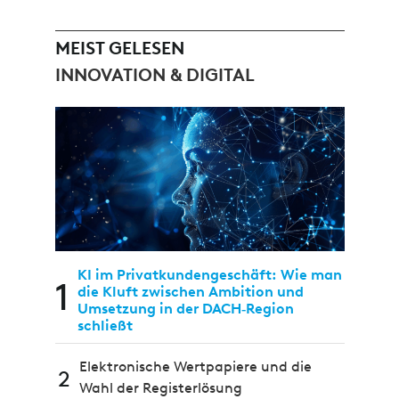
MEIST GELESEN
INNOVATION & DIGITAL
KI im Privatkundengeschäft: Wie man
1
die Kluft zwischen Ambition und
Umsetzung in der DACH‑Region
schließt
Elektronische Wertpapiere und die
2
Wahl der Registerlösung