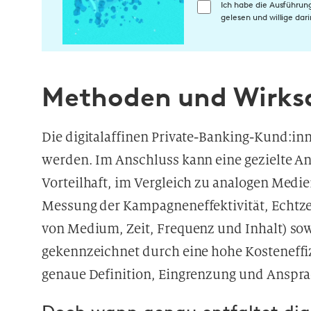
E
Ich habe die Ausführun
gelesen und willige da
i
n
w
i
Methoden und Wirks
l
l
i
Die digitalaffinen Private-Banking-Kund:inn
g
werden. Im Anschluss kann eine gezielte A
u
n
Vorteilhaft, im Vergleich zu analogen Medie
g
Messung der Kampagneneffektivität, Echt
i
von Medium, Zeit, Frequenz und Inhalt) sowi
n
d
gekennzeichnet durch eine hohe Kosteneffi
i
genaue Definition, Eingrenzung und Anspra
e
D