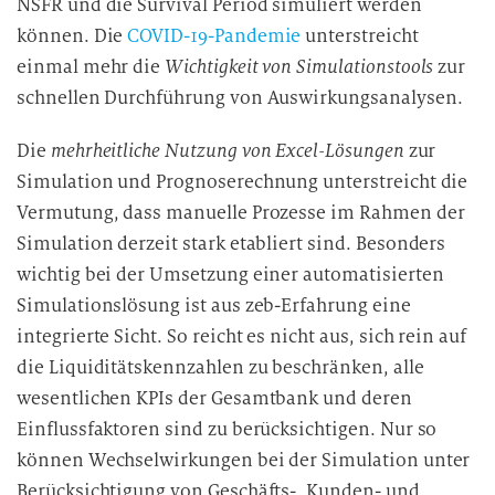
NSFR und die Survival Period simuliert werden
d
können. Die
COVID-19-Pandemie
unterstreicht
i
einmal mehr die
Wichtigkeit von Simulationstools
zur
e
schnellen Durchführung von Auswirkungsanalysen.
D
a
Die
mehrheitliche Nutzung von Excel-Lösungen
zur
t
Simulation und Prognoserechnung unterstreicht die
e
Vermutung, dass manuelle Prozesse im Rahmen der
n
Simulation derzeit stark etabliert sind. Besonders
v
wichtig bei der Umsetzung einer automatisierten
e
r
Simulationslösung ist aus zeb-Erfahrung eine
a
integrierte Sicht. So reicht es nicht aus, sich rein auf
r
die Liquiditätskennzahlen zu beschränken, alle
b
wesentlichen KPIs der Gesamtbank und deren
e
Einflussfaktoren sind zu berücksichtigen. Nur so
i
können Wechselwirkungen bei der Simulation unter
t
Berücksichtigung von Geschäfts-, Kunden- und