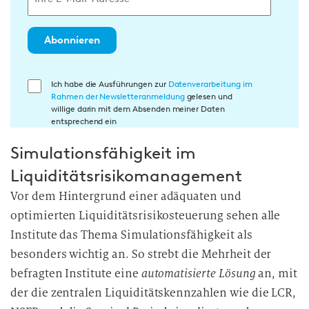
Abonnieren
E
Ich habe die Ausführungen zur
Datenverarbeitung im
Rahmen der Newsletteranmeldung
gelesen und
i
willige darin mit dem Absenden meiner Daten
n
entsprechend ein
w
Simulationsfähigkeit im
i
l
Liquiditätsrisikomanagement
l
Vor dem Hintergrund einer adäquaten und
i
optimierten Liquiditätsrisikosteuerung sehen alle
g
Institute das Thema Simulationsfähigkeit als
u
besonders wichtig an. So strebt die Mehrheit der
n
befragten Institute eine
automatisierte Lösung
an, mit
g
i
der die zentralen Liquiditätskennzahlen wie die LCR,
n