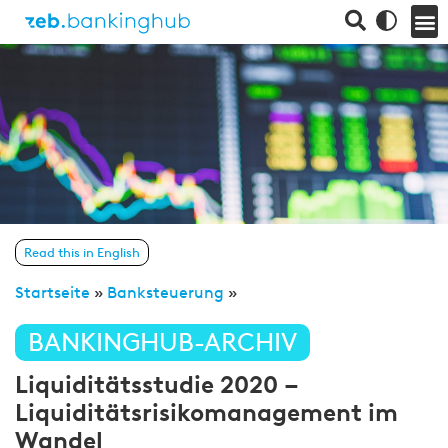
Read this in English
Startseite
»
Banksteuerung
»
BANKINGHUB-ARCHIV
Liquiditätsstudie 2020 –
Liquiditätsrisikomanagement im
Wandel