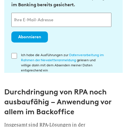
im Banking bereits gesichert.
Abonnieren
E
Ich habe die Ausführungen zur
Datenverarbeitung im
Rahmen der Newsletteranmeldung
gelesen und
i
willige darin mit dem Absenden meiner Daten
n
entsprechend ein
w
i
Durchdringung von RPA noch
l
l
ausbaufähig – Anwendung vor
i
allem im Backoffice
g
u
Insgesamt sind RPA-Lösungen in der
n