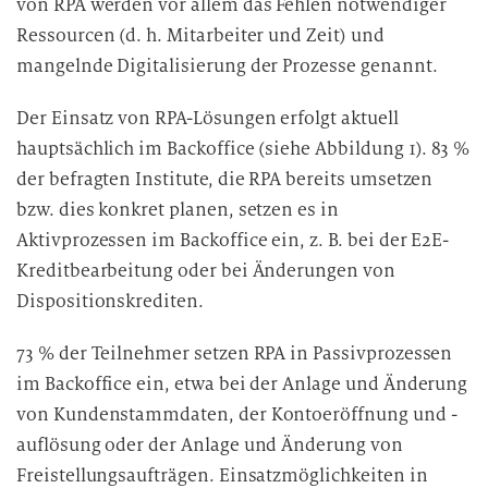
von RPA werden vor allem das Fehlen notwendiger
i
Ressourcen (d. h. Mitarbeiter und Zeit) und
t
mangelnde Digitalisierung der Prozesse genannt.
u
n
Der Einsatz von RPA-Lösungen erfolgt aktuell
g
hauptsächlich im Backoffice (siehe Abbildung 1). 83 %
der befragten Institute, die RPA bereits umsetzen
bzw. dies konkret planen, setzen es in
Aktivprozessen im Backoffice ein, z. B. bei der E2E-
Kreditbearbeitung oder bei Änderungen von
Dispositionskrediten.
73 % der Teilnehmer setzen RPA in Passivprozessen
im Backoffice ein, etwa bei der Anlage und Änderung
von Kundenstammdaten, der Kontoeröffnung und -
auflösung oder der Anlage und Änderung von
Freistellungsaufträgen. Einsatzmöglichkeiten in