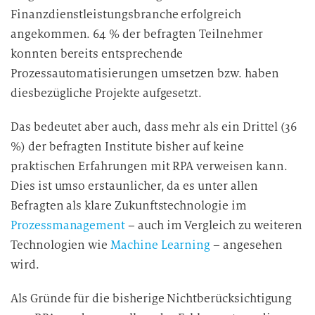
Finanzdienstleistungsbranche erfolgreich
g
i
angekommen. 64 % der befragten Teilnehmer
n
konnten bereits entsprechende
d
Prozessautomatisierungen umsetzen bzw. haben
i
diesbezügliche Projekte aufgesetzt.
e
D
Das bedeutet aber auch, dass mehr als ein Drittel (36
a
%) der befragten Institute bisher auf keine
t
praktischen Erfahrungen mit RPA verweisen kann.
e
Dies ist umso erstaunlicher, da es unter allen
n
Befragten als klare Zukunftstechnologie im
v
Prozessmanagement
– auch im Vergleich zu weiteren
e
r
Technologien wie
Machine Learning
– angesehen
a
wird.
r
b
Als Gründe für die bisherige Nichtberücksichtigung
e