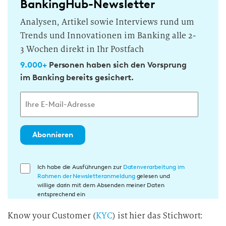
BankingHub-Newsletter
Analysen, Artikel sowie Interviews rund um
Trends und Innovationen im Banking alle 2-
3 Wochen direkt in Ihr Postfach
9.000+
Personen haben sich den Vorsprung
im Banking bereits gesichert.
Abonnieren
E
Ich habe die Ausführungen zur
Datenverarbeitung im
Rahmen der Newsletteranmeldung
gelesen und
i
willige darin mit dem Absenden meiner Daten
n
entsprechend ein
w
Know your Customer (
KYC
) ist hier das Stichwort:
i