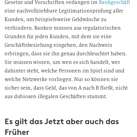
Gesetze und Vorschriften verlangen im
Bankgeschäft
l
l
eine nachvollziehbare Legitimationsprüfung aller
i
Kunden, um beispielsweise Geldwäsche zu
g
verhindern. Banken müssen aus regulatorischen
u
Gründen für jeden Kunden, mit dem sie eine
n
Geschäftsbeziehung eingehen, den Nachweis
g
erbringen, dass sie ihn genau durchleuchtet haben.
i
Sie müssen wissen, um wen es sich handelt, wer
n
dahinter steht, welche Personen im Spiel sind und
d
i
welche Netzwerke vorliegen. Nur so können sie
e
sicher sein, dass Geld, das von A nach B fließt, nicht
D
aus dubiosen illegalen Geschäften stammt.
a
t
e
Es gilt das Jetzt aber auch das
n
Früher
v