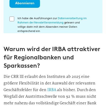
Abonnieren
E
Ich habe die Ausführungen zur
Datenverarbeitung im
Rahmen der Newsletteranmeldung
gelesen und
i
willige darin mit dem Absenden meiner Daten
n
entsprechend ein
w
i
Warum wird der IRBA attraktiver
l
l
für Regionalbanken und
i
Sparkassen?
g
u
Die CRR III erlaubt den Instituten ab 2025 eine
n
größere Flexibilität in der Auswahl der relevanten
g
i
Geschäftsfelder für den
IRBA
als bisher. Durch den
n
Wegfall der Austrittsschwelle von 92 % muss nicht
d
mehr nahezu das vollständige Geschäft einer Bank