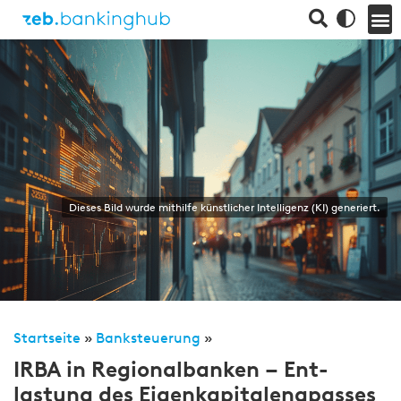
Dieses Bild wurde mithilfe künstlicher Intelligenz (KI) generiert.
Startseite
»
Banksteuerung
»
IRBA in Regional­banken – Ent­
lastung des Eigen­kapital­eng­passes