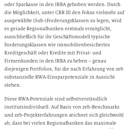
i
oder Sparkasse in den IRBA gehoben werden. Durch
e
die Möglichkeit, unter CRR III den Fokus vielmehr auf
D
ausgewählte (Sub-)Forderungsklassen zu legen, wird
a
es gerade Regionalbanken erstmals ermöglicht,
t
ausschließlich für ihr Geschäftsmodell typische
e
n
Forderungsklassen wie immobilienbesichertes
v
Kreditgeschäft oder Kredite mit Privat- und
e
Firmenkunden in den IRBA zu heben – genau
r
diejenigen Portfolios, für die nach Erfahrung von zeb
a
substanzielle RWA-Einsparpotenziale in Aussicht
r
stehen.
b
e
Diese RWA-Potenziale sind selbstverständlich
i
institutsindividuell. Auf Basis von zeb-Benchmarks
t
und zeb-Projekterfahrungen zeichnet sich gleichwohl
u
ab, dass bei vielen Regionalbanken das maximale
n