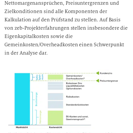
Nettomargenansprüchen, Preisuntergrenzen und
e
Zielkonditionen sind alle Komponenten der
D
Kalkulation auf den Prüfstand zu stellen. Auf Basis
a
t
von zeb-Projekterfahrungen stellen insbesondere die
e
Eigenkapitalkosten sowie die
n
Gemeinkosten/Overheadkosten einen Schwerpunkt
v
in der Analyse dar.
e
r
a
r
b
e
i
t
u
n
g