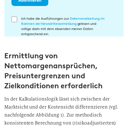
Abonnieren
E
Ich habe die Ausführungen zur
Datenverarbeitung im
Rahmen der Newsletteranmeldung
gelesen und
i
willige darin mit dem Absenden meiner Daten
n
entsprechend ein
w
i
Ermittlung von
l
l
Nettomargenansprüchen,
i
Preisuntergrenzen und
g
u
Zielkonditionen erforderlich
n
g
In der Kalkulationslogik lässt sich zwischen der
i
Marktsicht und der Kostensicht differenzieren (vgl.
n
nachfolgende Abbildung 1). Zur methodisch
d
konsistenten Berechnung von (risikoadjustierten)
i