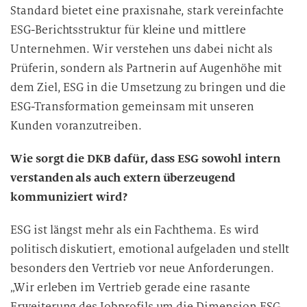
Standard bietet eine praxisnahe, stark vereinfachte
r
ESG-Berichtsstruktur für kleine und mittlere
a
r
Unternehmen. Wir verstehen uns dabei nicht als
b
Prüferin, sondern als Partnerin auf Augenhöhe mit
e
dem Ziel, ESG in die Umsetzung zu bringen und die
i
ESG-Transformation gemeinsam mit unseren
t
Kunden voranzutreiben.
u
n
Wie sorgt die DKB dafür, dass ESG sowohl intern
g
verstanden als auch extern überzeugend
kommuniziert wird?
ESG ist längst mehr als ein Fachthema. Es wird
politisch diskutiert, emotional aufgeladen und stellt
besonders den Vertrieb vor neue Anforderungen.
„Wir erleben im Vertrieb gerade eine rasante
Erweiterung des Jobprofils um die Dimension ESG.