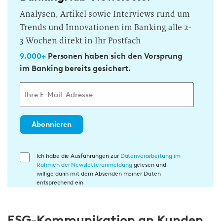
Analysen, Artikel sowie Interviews rund um
Trends und Innovationen im Banking alle 2-
3 Wochen direkt in Ihr Postfach
9.000+
Personen haben sich den Vorsprung
im Banking bereits gesichert.
Abonnieren
E
Ich habe die Ausführungen zur
Datenverarbeitung im
Rahmen der Newsletteranmeldung
gelesen und
i
willige darin mit dem Absenden meiner Daten
n
entsprechend ein
w
i
ESG-Kommunikation an Kunden,
l