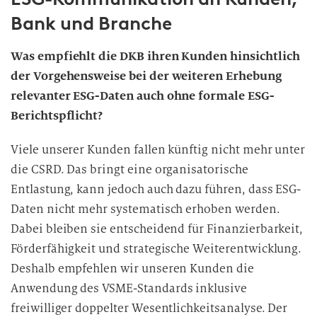
l
Bank und Branche
i
g
Was empfiehlt die DKB ihren Kunden hinsichtlich
u
der Vorgehensweise bei der weiteren Erhebung
n
relevanter ESG-Daten auch ohne formale ESG-
g
Berichtspflicht?
i
n
Viele unserer Kunden fallen künftig nicht mehr unter
d
die CSRD. Das bringt eine organisatorische
i
Entlastung, kann jedoch auch dazu führen, dass ESG-
e
D
Daten nicht mehr systematisch erhoben werden.
a
Dabei bleiben sie entscheidend für Finanzierbarkeit,
t
Förderfähigkeit und strategische Weiterentwicklung.
e
Deshalb empfehlen wir unseren Kunden die
n
Anwendung des VSME-Standards inklusive
v
freiwilliger doppelter Wesentlichkeitsanalyse. Der
e