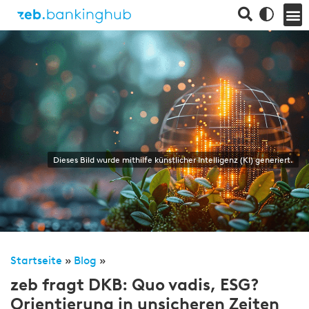
Dieses Bild wurde mithilfe künstlicher Intelligenz (KI) generiert.
Startseite
»
Blog
»
zeb fragt DKB: Quo vadis, ESG?
Orientierung in unsicheren Zeiten