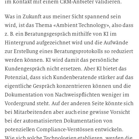
im Kontakt mit einem CRM-Anbieter validieren.
b
e
Was in Zukunft aus meiner Sicht spannend sein
i
wird, ist das Thema «Ambient Technology», also dass
t
u
z. B. ein Beratungsgespräch mithilfe von KI im
n
Hintergrund aufgezeichnet wird und die Aufwände
g
zur Erstellung eines Beratungsprotokolls so reduziert
werden können. KI wird damit das persönliche
Kundengespräch nicht ersetzen. Aber KI bietet das
Potenzial, dass sich Kundenberatende stärker auf das
eigentliche Gespräch konzentrieren können und die
Dokumentation von Nachweispflichten weniger im
Vordergrund steht. Auf der anderen Seite könnte sich
bei Mitarbeitenden aber auch eine gewisse Vorsicht
bei der automatisierten Dokumentation von
potenziellen Compliance-Verstössen entwickeln.
Wie sich solche Technologien etablieren, werden die