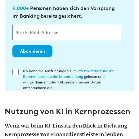
9.000+
Personen haben sich den Vorsprung
im Banking bereits gesichert.
Abonnieren
E
Ich habe die Ausführungen zur
Datenverarbeitung im
Rahmen der Newsletteranmeldung
gelesen und
i
willige darin mit dem Absenden meiner Daten
n
entsprechend ein
w
i
Nutzung von KI in Kernprozessen
l
l
i
Wenn wir beim KI-Einsatz den Blick in Richtung
g
Kernprozesse von Finanzdienstleistern lenken –