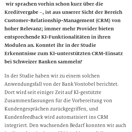
u
wir sprachen vorhin schon kurz über die
n
Kreditvergabe –, ist aus unserer Sicht der Bereich
g
Customer-Relationship-Management (CRM) von
i
hoher Relevanz; immer mehr Provider bieten
n
entsprechende KI-Funktionalitäten in ihren
d
Modulen an. Konntet ihr in der Studie
i
Erkenntnisse zum KI-unterstützten CRM-Einsatz
e
D
bei Schweizer Banken sammeln?
a
t
In der Studie haben wir zu einem solchen
e
Anwendungsfall von der Bank Vontobel berichtet.
n
Dort wird seit einiger Zeit auf KI-gestützte
v
Zusammenfassungen für die Vorbereitung von
e
Kundengesprächen zurückgegriffen, und
r
Kundenfeedback wird automatisiert ins CRM
a
integriert. Den wachsenden Bedarf konnten wir auch
r