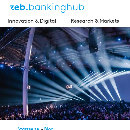
Innovation & Digital
Research & Markets
Startseite
»
Blog
»
OMR 2025: Wie KI das Marketing r