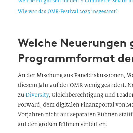
Welche Prognosen für den E-Commerce-Sektor m
Wie war das OMR-Festival 2025 insgesamt?
Welche Neuerungen g
Programmformat de
An der Mischung aus Paneldiskussionen, Vor
diesem Jahr auf der OMR wenig geändert. Ne
zu
Diversity
, Gleichberechtigung und Leade
Forward, dem digitalen Finanzportal von M
Vorjahren nicht auf separaten Bühnen stat
auf den großen Bühnen verteilten.