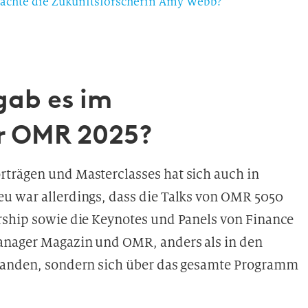
achte die Zukunftsforscherin Amy Webb?
ab es im
r OMR 2025?
trägen und Masterclasses hat sich auch in
u war allerdings, dass die Talks von OMR 5050
rship sowie die Keynotes und Panels von Finance
anager Magazin und OMR, anders als in den
tfanden, sondern sich über das gesamte Programm