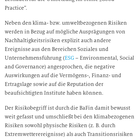
e
Practice“.
r
a
Neben den klima- bzw. umweltbezogenen Risiken
r
werden in Bezug auf mögliche Ausprägungen von
b
Nachhaltigkeitsrisiken explizit auch andere
e
Ereignisse aus den Bereichen Soziales und
i
Unternehmensführung (
ESG
– Environmental, Social
t
and Governance) angesprochen, die negative
u
Auswirkungen auf die Vermögens-, Finanz- und
n
g
Ertragslage sowie auf die Reputation der
beaufsichtigten Institute haben können.
Der Risikobegriff ist durch die BaFin damit bewusst
weit gefasst und umschließt bei den klimabezogenen
Risiken sowohl physische Risiken (z. B. durch
Extremwetterereignisse) als auch Transitionsrisiken