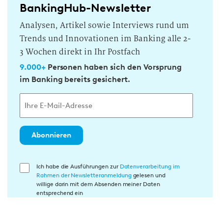
BankingHub-Newsletter
Analysen, Artikel sowie Interviews rund um
Trends und Innovationen im Banking alle 2-
3 Wochen direkt in Ihr Postfach
9.000+
Personen haben sich den Vorsprung
im Banking bereits gesichert.
Abonnieren
E
Ich habe die Ausführungen zur
Datenverarbeitung im
Rahmen der Newsletteranmeldung
gelesen und
i
willige darin mit dem Absenden meiner Daten
n
entsprechend ein
w
i