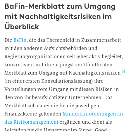
BaFin-Merkblatt zum Umgang
l
l
mit Nachhaltigkeitsrisiken im
i
Überblick
g
u
Die
BaFin
, die das Themenfeld in Zusammenarbeit
n
mit den anderen Aufsichtsbehörden und
g
i
Regierungsorganisationen seit jeher aktiv begleitet,
n
konkretisiert mit ihrem jüngst veröffentlichten
d
[6]
Merkblatt zum Umgang mit Nachhaltigkeitsrisiken
i
(in einer ersten Konsultationsfassung) ihre
e
Vorstellungen vom Umgang mit diesen Risiken in
D
den von ihr beaufsichtigten Unternehmen. Das
a
Merkblatt soll dabei die für die jeweiligen
t
Finanzakteure geltenden
Mindestanforderungen an
e
n
das Risikomanagement
ergänzen und dient als
v
Leitfaden für die Umsetzung im Sinne „Good