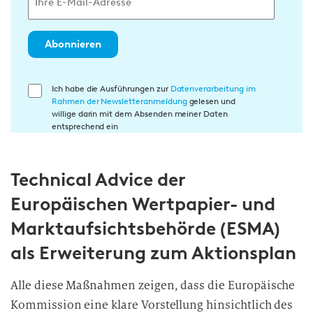
Abonnieren
E
Ich habe die Ausführungen zur
Datenverarbeitung im
Rahmen der Newsletteranmeldung
gelesen und
i
willige darin mit dem Absenden meiner Daten
n
entsprechend ein
w
i
Technical Advice der
l
l
Europäischen Wertpapier- und
i
Marktaufsichtsbehörde (ESMA)
g
u
als Erweiterung zum Aktionsplan
n
g
Alle diese Maßnahmen zeigen, dass die Europäische
i
Kommission eine klare Vorstellung hinsichtlich des