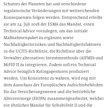
n
Schutzes des Planeten hat und verschiedene
d
regulatorische Veränderungen mit weitreichenden
i
Konsequenzen folgen werden. Entsprechend erteilte
e
sie am 24. Juli 2018 der ESMA das Mandat, einen
D
Technical Advice vorzulegen, um das initiale
a
t
Maßnahmenpaket zu ergänzen sowie
e
Nachhaltigkeitsrisiken und Nachhaltigkeitsfaktoren
n
in die UCITS-Richtlinie, die Richtlinie über die
v
Verwalter alternativer Investmentfonds (AIFMD) und
e
MiFID II zu integrieren. Zudem soll ein Technical
r
Advice bezüglich Ratingagenturen produziert
a
werden. Um Konsistenz zu wahren, wird eng mit
r
dem Ausschuss der Europäischen Aufsichtsbehörden
b
e
für das Versicherungswesen und die betriebliche
i
Altersvorsorge (EIOPA) zusammengearbeitet, welcher
t
ein ähnliches Mandat für Solvabilität II und die