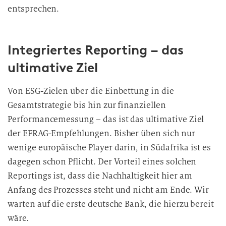
a
entsprechen.
t
e
n
Integriertes Reporting – das
v
ultimative Ziel
e
r
Von ESG-Zielen über die Einbettung in die
a
Gesamtstrategie bis hin zur finanziellen
r
Performancemessung – das ist das ultimative Ziel
b
e
der EFRAG-Empfehlungen. Bisher üben sich nur
i
wenige europäische Player darin, in Südafrika ist es
t
dagegen schon Pflicht. Der Vorteil eines solchen
u
Reportings ist, dass die Nachhaltigkeit hier am
n
Anfang des Prozesses steht und nicht am Ende. Wir
g
warten auf die erste deutsche Bank, die hierzu bereit
wäre.