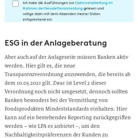
E
Ich habe die Ausführungen zur
Datenverarbeitung im
Rahmen der Newsletteranmeldung
gelesen und
i
willige darin mit dem Absenden meiner Daten
n
entsprechend ein
w
i
ESG in der Anlageberatung
l
l
i
Aber auch auf der Anlageseite müssen Banken aktiv
g
werden. Hier gilt es, die neue
u
Transparenzverordnung anzuwenden, die bereits ab
n
dem 10.03.2021 gilt. Zwar ist Level 2 dieser
g
Verordnung noch nicht umgesetzt, dennoch sollten
i
Banken besonders bei der Vermittlung von
n
Fondsprodukten Mindeststandards einhalten. Hier
d
kann auf ein bestehendes Reporting zurückgegriffen
i
werden – wie LPA es anbietet –, um den
e
D
Nachhaltigkeitspräferenzen der Kunden
zu