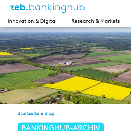
Innovation & Digital
Research & Markets
Startseite
»
Blog
»
Regionalität, Nachhaltigkeit un
BANKINGHUB-ARCHIV