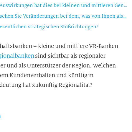
Ein Wertewandel wird immer sichtbarer. Welche Auswirkungen hat dies bei kleinen und mittleren Genossenschaftsbanken auf Personalfragen?
Wenn sich junge Menschen bei Ihnen bewerben, sehen Sie Veränderungen bei dem, was von Ihnen als Arbeitergeber erwartet wird?
esentlichen strategischen Stoßrichtungen?
aftsbanken – kleine und mittlere VR-Banken
gionalbanken
sind sichtbar als regionaler
eber und als Unterstützer der Region. Welchen
tem Kundenverhalten und künftig in
eutung hat zukünftig Regionalität?
n