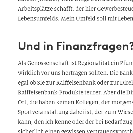
Arbeitsplätze schafft, der hier Gewerbesteu
Lebensumfelds. Mein Umfeld soll mit Leben g
Und in Finanzfragen
Als Genossenschaft ist Regionalität ein Pf
wirklich vor uns hertragen sollten. Die Ban
egal ob Sie zur Raiffeisenbank oder zur Dire
Raiffeisenbank-Produkte teurer. Aber die Di
Ort, die haben keinen Kollegen, der morgens
Sportveranstaltung dabei ist, der zum Wie
kann, den ich kenne oder der bei Bedarf zügi
sicherlich einen gewissen Vertrauensvorsch