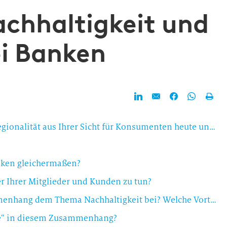
achhaltigkeit und
i Banken
Hallo Herr Held, welche Rolle spielt das Thema Regionalität aus Ihrer Sicht für Konsumenten heute und in Zukunft?
anken gleichermaßen?
r Ihrer Mitglieder und Kunden zu tun?
Welche Bedeutung messen Sie in diesem Zusammenhang dem Thema Nachhaltigkeit bei? Welche Vorteile sehen Sie für kleine und mittlere Genossenschaftsbanken mit Blick auf die nachwachsende Generation, die mit ökologischen, ökonomischen und sozialen Fragestellungen offenbar anders umgeht als vielleicht Ihr heutiger „Durchschnittskunde“?
e“ in diesem Zusammenhang?