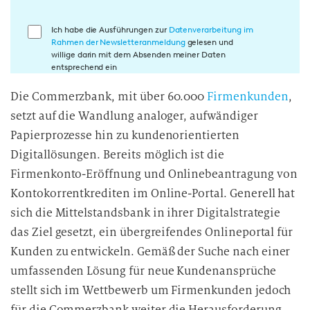
E
Ich habe die Ausführungen zur
Datenverarbeitung im
Rahmen der Newsletteranmeldung
gelesen und
i
willige darin mit dem Absenden meiner Daten
n
entsprechend ein
w
Die Commerzbank, mit über 60.000
Firmenkunden
,
i
setzt auf die Wandlung analoger, aufwändiger
l
l
Papierprozesse hin zu kundenorientierten
i
Digitallösungen. Bereits möglich ist die
g
Firmenkonto-Eröffnung und Onlinebeantragung von
u
Kontokorrentkrediten im Online-Portal. Generell hat
n
sich die Mittelstandsbank in ihrer Digitalstrategie
g
das Ziel gesetzt, ein übergreifendes Onlineportal für
i
Kunden zu entwickeln. Gemäß der Suche nach einer
n
umfassenden Lösung für neue Kundenansprüche
d
i
stellt sich im Wettbewerb um Firmenkunden jedoch
e
für die Commerzbank weiter die Herausforderung,