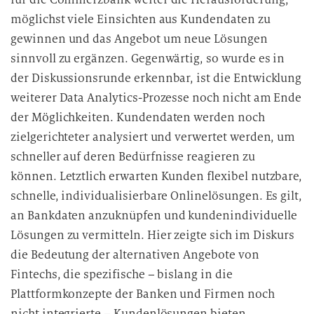
D
möglichst viele Einsichten aus Kundendaten zu
a
gewinnen und das Angebot um neue Lösungen
t
sinnvoll zu ergänzen. Gegenwärtig, so wurde es in
e
der Diskussionsrunde erkennbar, ist die Entwicklung
n
weiterer Data Analytics-Prozesse noch nicht am Ende
v
der Möglichkeiten. Kundendaten werden noch
e
zielgerichteter analysiert und verwertet werden, um
r
a
schneller auf deren Bedürfnisse reagieren zu
r
können. Letztlich erwarten Kunden flexibel nutzbare,
b
schnelle, individualisierbare Onlinelösungen. Es gilt,
e
an Bankdaten anzuknüpfen und kundenindividuelle
i
Lösungen zu vermitteln. Hier zeigte sich im Diskurs
t
die Bedeutung der alternativen Angebote von
u
Fintechs, die spezifische – bislang in die
n
Plattformkonzepte der Banken und Firmen noch
g
nicht integrierte – Kundenlösungen bieten.