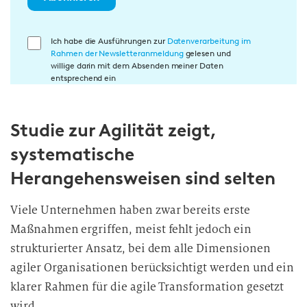
E
Ich habe die Ausführungen zur
Datenverarbeitung im
Rahmen der Newsletteranmeldung
gelesen und
i
willige darin mit dem Absenden meiner Daten
n
entsprechend ein
w
i
Studie zur Agilität zeigt,
l
l
systematische
i
Herangehensweisen sind selten
g
u
Viele Unternehmen haben zwar bereits erste
n
Maßnahmen ergriffen, meist fehlt jedoch ein
g
i
strukturierter Ansatz, bei dem alle Dimensionen
n
agiler Organisationen berücksichtigt werden und ein
d
klarer Rahmen für die agile Transformation gesetzt
i
wird.