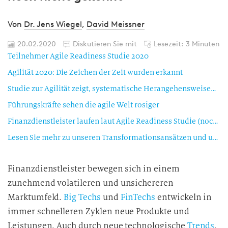
Von
Dr. Jens Wiegel
,
David Meissner
20.02.2020
Diskutieren Sie mit
Lesezeit: 3 Minuten
Teilnehmer Agile Readiness Studie 2020
Agilität 2020: Die Zeichen der Zeit wurden erkannt
Studie zur Agilität zeigt, systematische Herangehensweisen sind selten
Führungskräfte sehen die agile Welt rosiger
Finanzdienstleister laufen laut Agile Readiness Studie (noch) hinterher
Lesen Sie mehr zu unseren Transformationsansätzen und unseren Projektbeispielen in der Agile Readiness Study 2020.
Finanzdienstleister bewegen sich in einem
zunehmend volatileren und unsichereren
Marktumfeld.
Big Techs
und
FinTechs
entwickeln in
immer schnelleren Zyklen neue Produkte und
Leistungen. Auch durch neue technologische
Trends
,