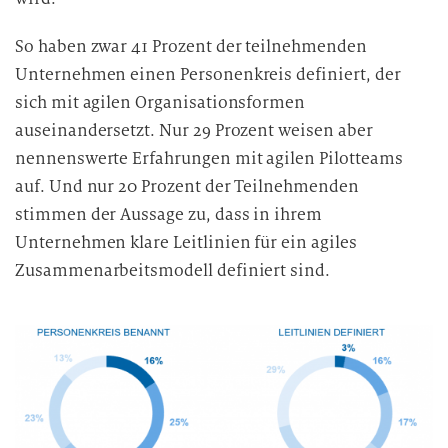
e
D
So haben zwar 41 Prozent der teilnehmenden
a
Unternehmen einen Personenkreis definiert, der
t
sich mit agilen Organisationsformen
e
auseinandersetzt. Nur 29 Prozent weisen aber
n
nennenswerte Erfahrungen mit agilen Pilotteams
v
auf. Und nur 20 Prozent der Teilnehmenden
e
r
stimmen der Aussage zu, dass in ihrem
a
Unternehmen klare Leitlinien für ein agiles
r
Zusammenarbeitsmodell definiert sind.
b
e
i
t
u
n
g