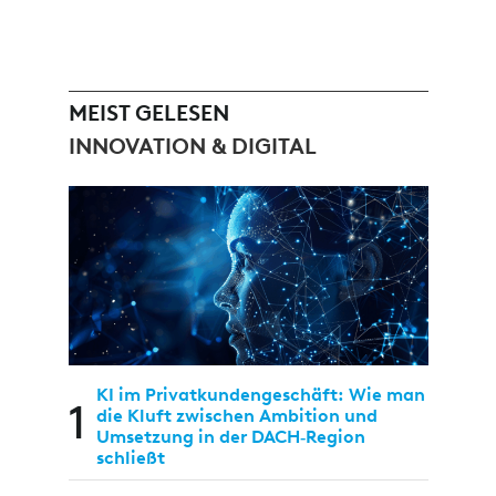
MEIST GELESEN
INNOVATION & DIGITAL
KI im Privatkundengeschäft: Wie man
1
die Kluft zwischen Ambition und
Umsetzung in der DACH‑Region
schließt