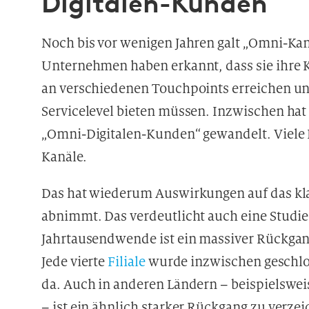
Digitalen-Kunden
Noch bis vor wenigen Jahren galt „Omni-Kan
Unternehmen haben erkannt, dass sie ihre
an verschiedenen Touchpoints erreichen un
Servicelevel bieten müssen. Inzwischen ha
„Omni-Digitalen-Kunden“ gewandelt. Viele K
Kanäle.
Das hat wiederum Auswirkungen auf das klas
abnimmt. Das verdeutlicht auch eine Studi
Jahrtausendwende ist ein massiver Rückgan
Jede vierte
Filiale
wurde inzwischen geschlos
da. Auch in anderen Ländern – beispielswe
– ist ein ähnlich starker Rückgang zu verze