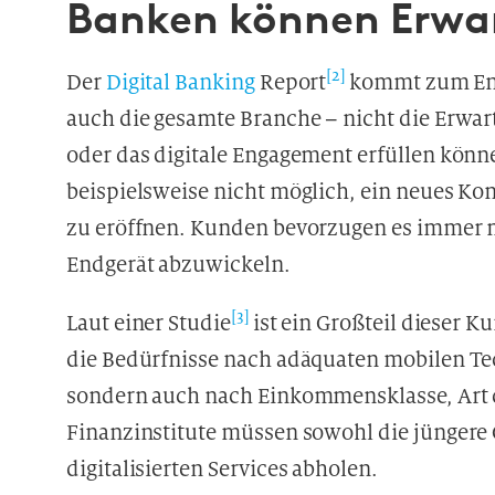
Banken können Erwar
[2]
Der
Digital Banking
Report
kommt zum Ents
auch die gesamte Branche – nicht die Erwar
oder das digitale Engagement erfüllen könne
beispielsweise nicht möglich, ein neues Kon
zu eröffnen. Kunden bevorzugen es immer m
Endgerät abzuwickeln.
[3]
Laut einer Studie
ist ein Großteil dieser K
die Bedürfnisse nach adäquaten mobilen Tec
sondern auch nach Einkommensklasse, Art d
Finanzinstitute müssen sowohl die jüngere 
digitalisierten Services abholen.