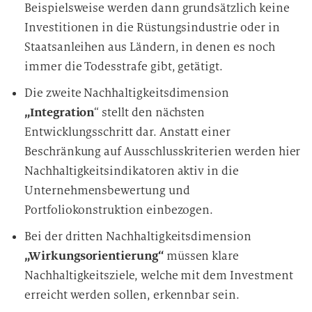
Beispielsweise werden dann grundsätzlich keine
r
Investitionen in die Rüstungsindustrie oder in
a
Staatsanleihen aus Ländern, in denen es noch
r
immer die Todesstrafe gibt, getätigt.
b
e
Die zweite Nachhaltigkeitsdimension
i
„Integration
“ stellt den nächsten
t
Entwicklungsschritt dar. Anstatt einer
u
Beschränkung auf Ausschlusskriterien werden hier
n
Nachhaltigkeitsindikatoren aktiv in die
g
Unternehmensbewertung und
Portfoliokonstruktion einbezogen.
Bei der dritten Nachhaltigkeitsdimension
„Wirkungsorientierung“
müssen klare
Nachhaltigkeitsziele, welche mit dem Investment
erreicht werden sollen, erkennbar sein.