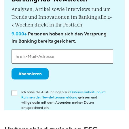
Analysen, Artikel sowie Interviews rund um
Trends und Innovationen im Banking alle 2-
3 Wochen direkt in Ihr Postfach
9.000+
Personen haben sich den Vorsprung
im Banking bereits gesichert.
Abonnieren
E
Ich habe die Ausführungen zur
Datenverarbeitung im
Rahmen der Newsletteranmeldung
gelesen und
i
willige darin mit dem Absenden meiner Daten
n
entsprechend ein
w
i
l