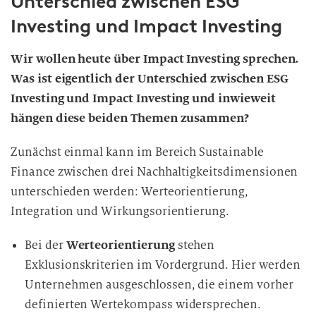
Unterschied zwischen ESG
l
Investing und Impact Investing
i
g
Wir wollen heute über Impact Investing sprechen.
u
Was ist eigentlich der Unterschied zwischen ESG
n
Investing und Impact Investing und inwieweit
g
hängen diese beiden Themen zusammen?
i
n
Zunächst einmal kann im Bereich Sustainable
d
Finance zwischen drei Nachhaltigkeitsdimensionen
i
unterschieden werden: Werteorientierung,
e
D
Integration und Wirkungsorientierung.
a
Bei der
t
Werteorientierung
stehen
e
Exklusionskriterien im Vordergrund. Hier werden
n
Unternehmen ausgeschlossen, die einem vorher
v
definierten Wertekompass widersprechen.
e