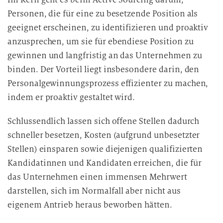
e
Personen, die für eine zu besetzende Position als
r
geeignet erscheinen, zu identifizieren und proaktiv
a
r
anzusprechen, um sie für ebendiese Position zu
b
gewinnen und langfristig an das Unternehmen zu
e
binden. Der Vorteil liegt insbesondere darin, den
i
Personalgewinnungsprozess effizienter zu machen,
t
indem er proaktiv gestaltet wird.
u
n
Schlussendlich lassen sich offene Stellen dadurch
g
schneller besetzen, Kosten (aufgrund unbesetzter
Stellen) einsparen sowie diejenigen qualifizierten
Kandidatinnen und Kandidaten erreichen, die für
das Unternehmen einen immensen Mehrwert
darstellen, sich im Normalfall aber nicht aus
eigenem Antrieb heraus beworben hätten.