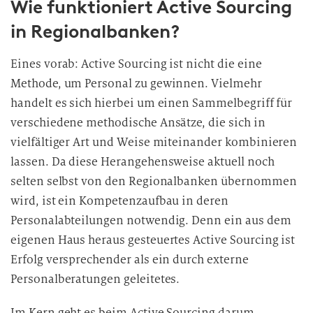
Wie funktioniert Active Sourcing
l
l
in Regionalbanken?
i
g
Eines vorab: Active Sourcing ist nicht die eine
u
Methode, um Personal zu gewinnen. Vielmehr
n
handelt es sich hierbei um einen Sammelbegriff für
g
verschiedene methodische Ansätze, die sich in
i
vielfältiger Art und Weise miteinander kombinieren
n
d
lassen. Da diese Herangehensweise aktuell noch
i
selten selbst von den Regionalbanken übernommen
e
wird, ist ein Kompetenzaufbau in deren
D
Personalabteilungen notwendig. Denn ein aus dem
a
eigenen Haus heraus gesteuertes Active Sourcing ist
t
Erfolg versprechender als ein durch externe
e
Personalberatungen geleitetes.
n
v
Im Kern geht es beim Active Sourcing darum,