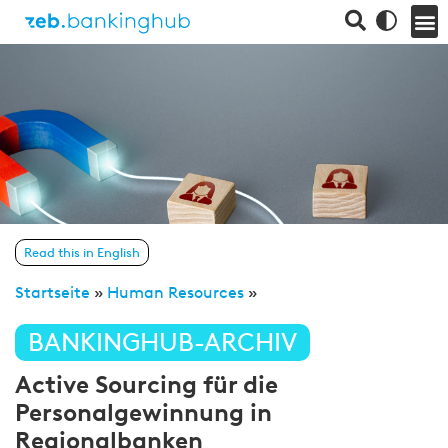
Read this in English
Startseite
»
Human Resources
»
BANKINGHUB-ARCHIV
Active Sourcing für die
Personalgewinnung in
Regionalbanken