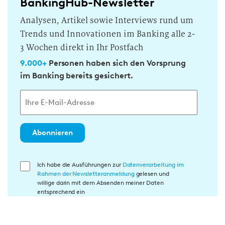
BankingHub-Newsletter
Analysen, Artikel sowie Interviews rund um
Trends und Innovationen im Banking alle 2-
3 Wochen direkt in Ihr Postfach
9.000+
Personen haben sich den Vorsprung
im Banking bereits gesichert.
Abonnieren
E
Ich habe die Ausführungen zur
Datenverarbeitung im
Rahmen der Newsletteranmeldung
gelesen und
i
willige darin mit dem Absenden meiner Daten
n
entsprechend ein
w
i