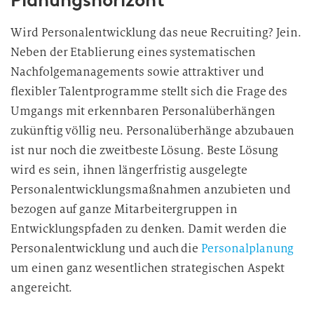
Planungshorizont
u
Wird Personalentwicklung das neue Recruiting? Jein.
n
Neben der Etablierung eines systematischen
g
i
Nachfolgemanagements sowie attraktiver und
n
flexibler Talentprogramme stellt sich die Frage des
d
Umgangs mit erkennbaren Personalüberhängen
i
zukünftig völlig neu. Personalüberhänge abzubauen
e
ist nur noch die zweitbeste Lösung. Beste Lösung
D
wird es sein, ihnen längerfristig ausgelegte
a
Personalentwicklungsmaßnahmen anzubieten und
t
bezogen auf ganze Mitarbeitergruppen in
e
n
Entwicklungspfaden zu denken. Damit werden die
v
Personalentwicklung und auch die
Personalplanung
e
um einen ganz wesentlichen strategischen Aspekt
r
angereicht.
a