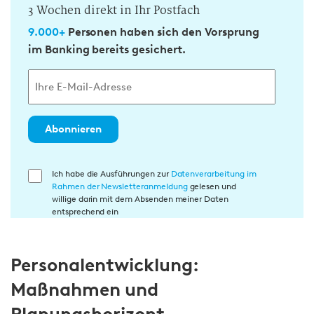
3 Wochen direkt in Ihr Postfach
9.000+
Personen haben sich den Vorsprung
im Banking bereits gesichert.
Abonnieren
E
Ich habe die Ausführungen zur
Datenverarbeitung im
Rahmen der Newsletteranmeldung
gelesen und
i
willige darin mit dem Absenden meiner Daten
n
entsprechend ein
w
i
Personalentwicklung:
l
l
Maßnahmen und
i
g