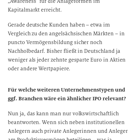
„Awareness“ für die Anlageformen im
a
Kapitalmarkt erreicht.
r
b
Gerade deutsche Kunden haben – etwa im
e
Vergleich zu den angelsächsischen Märkten – in
i
puncto Vermögensbildung sicher noch
t
Nachholbedarf. Bisher fließt in Deutschland ja
u
weniger als jeder zehnte gesparte Euro in Aktien
n
oder andere Wertpapiere.
g
Für welche weiteren Unternehmenstypen und
ggf. Branchen wäre ein ähnlicher IPO relevant?
Nun ja, das kann man nur volkswirtschaftlich
beantworten. Wenn sich neben institutionellen
Anlegern auch private Anlegerinnen und Anleger
am Produktivvermögen beteiligen – was ja