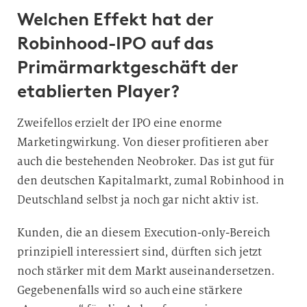
Welchen Effekt hat der
i
g
Robinhood-IPO auf das
u
Primärmarktgeschäft der
n
g
etablierten Player?
i
n
Zweifellos erzielt der IPO eine enorme
d
Marketingwirkung. Von dieser profitieren aber
i
auch die bestehenden Neobroker. Das ist gut für
e
den deutschen Kapitalmarkt, zumal Robinhood in
D
Deutschland selbst ja noch gar nicht aktiv ist.
a
t
Kunden, die an diesem Execution-only-Bereich
e
prinzipiell interessiert sind, dürften sich jetzt
n
noch stärker mit dem Markt auseinandersetzen.
v
Gegebenenfalls wird so auch eine stärkere
e
r