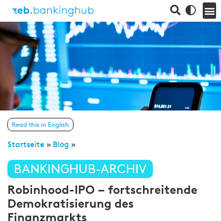
Read this in English
Startseite
»
Blog
»
BANKINGHUB-ARCHIV
Robinhood-IPO – fortschreitende
Demokratisierung des
Finanzmarkts