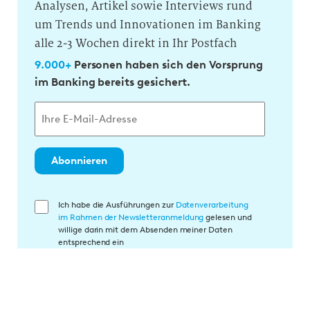
Analysen, Artikel sowie Interviews rund
um Trends und Innovationen im Banking
alle 2-3 Wochen direkt in Ihr Postfach
9.000+
Personen haben sich den Vorsprung
im Banking bereits gesichert.
Abonnieren
E
Ich habe die Ausführungen zur
Datenverarbeitung
im Rahmen der Newsletteranmeldung
gelesen und
i
willige darin mit dem Absenden meiner Daten
n
entsprechend ein
w
i
l
l