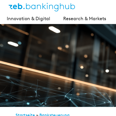
Innovation & Digital
Research & Markets
Startseite
»
Banksteuerung
»
BRUBEG – Erleichterun