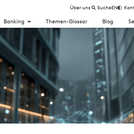
Über uns
Suche
EN
Kont
Banking
Themen-Glossar
Blog
Se
g oder nur Regulierung im neuen Gewand?