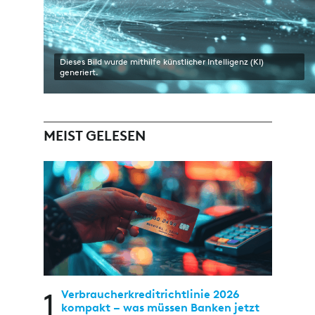
Dieses Bild wurde mithilfe künstlicher Intelligenz (KI)
generiert.
MEIST GELESEN
1
Verbraucherkreditrichtlinie 2026
kompakt – was müssen Banken jetzt