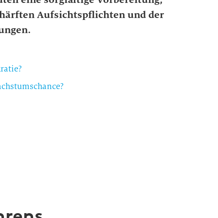
härften Aufsichtspflichten und der
ungen.
ratie?
Wachstumschance?
hrens