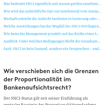
Was bedeutet SNCI eigentlich und warum greifen zunehmend engere Definitionsmaßstäbe?
Wie wird das aufsichtliche Opt-out zunehmend vom Ausnahmefall zum Standard?
Weshalb entzieht die Aufsicht Instituten in Sanierung oder unter verstärkter Beobachtung bevorzugt den SNCI-Status?
Welche Auswirkungen hat der Wegfall der SNCI-Privilegien auf den operativen Bankbetrieb?
Wie kann das Management proaktiv auf das Risiko eines SNCI-Statusverlusts reagieren?
Ausblick: Unter welchen Bedingungen bleibt der Grundsatz der Proportionalität für kleine Institute bestehen?
Fazit: SNCI ist kein Zustand, sondern ein Versprechen – und ein Risiko
Wie verschieben sich die Grenzen
der Proportionalität im
Bankenaufsichtsrecht?
Der SNCI-Status gilt seit seiner Einführung als
zentraler Baustein des Proportionalitätsgedankens