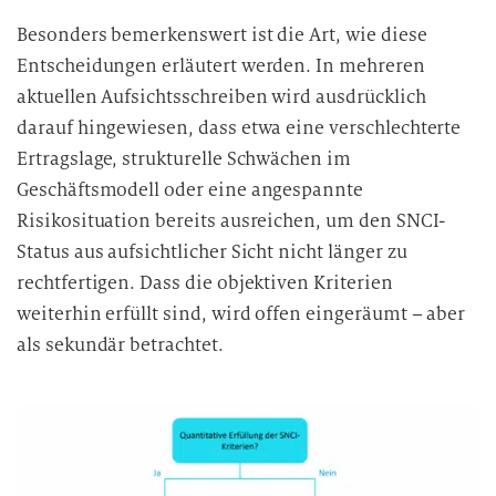
n
Besonders bemerkenswert ist die Art, wie diese
v
Entscheidungen erläutert werden. In mehreren
e
r
aktuellen Aufsichtsschreiben wird ausdrücklich
a
darauf hingewiesen, dass etwa eine verschlechterte
r
Ertragslage, strukturelle Schwächen im
b
Geschäftsmodell oder eine angespannte
e
Risikosituation bereits ausreichen, um den SNCI-
i
Status aus aufsichtlicher Sicht nicht länger zu
t
rechtfertigen. Dass die objektiven Kriterien
u
weiterhin erfüllt sind, wird offen eingeräumt – aber
n
g
als sekundär betrachtet.