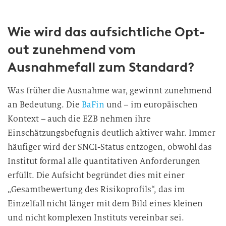
w
i
Wie wird das aufsichtliche Opt-
l
l
out zunehmend vom
i
Ausnahmefall zum Standard?
g
u
Was früher die Ausnahme war, gewinnt zunehmend
n
an Bedeutung. Die
BaFin
und – im europäischen
g
i
Kontext – auch die EZB nehmen ihre
n
Einschätzungsbefugnis deutlich aktiver wahr. Immer
d
häufiger wird der SNCI-Status entzogen, obwohl das
i
Institut formal alle quantitativen Anforderungen
e
erfüllt. Die Aufsicht begründet dies mit einer
D
„Gesamtbewertung des Risikoprofils“, das im
a
Einzelfall nicht länger mit dem Bild eines kleinen
t
und nicht komplexen Instituts vereinbar sei.
e