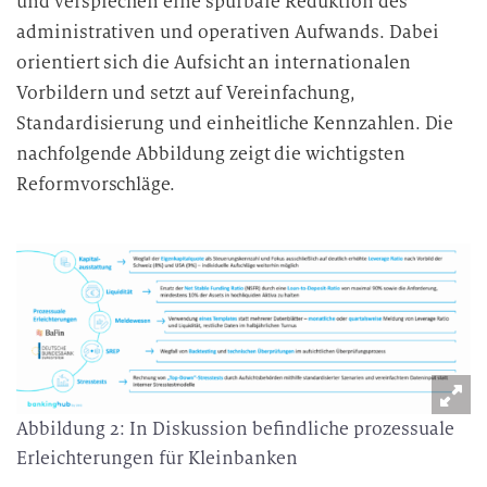
und versprechen eine spürbare Reduktion des
g
administrativen und operativen Aufwands. Dabei
i
orientiert sich die Aufsicht an internationalen
n
d
Vorbildern und setzt auf Vereinfachung,
i
Standardisierung und einheitliche Kennzahlen. Die
e
nachfolgende Abbildung zeigt die wichtigsten
D
Reformvorschläge.
a
t
e
n
v
e
r
a
r
Abbildung 2: In Diskussion befindliche prozessuale
b
Erleichterungen für Kleinbanken
e