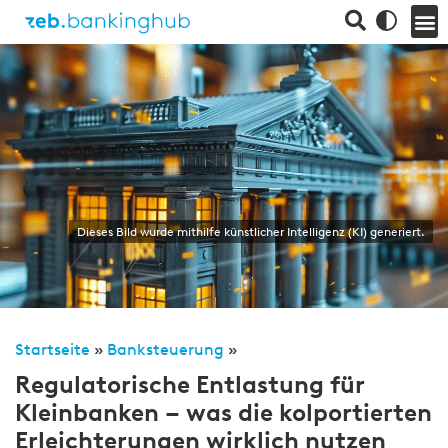
Dieses Bild wurde mithilfe künstlicher Intelligenz (KI) generiert.
Startseite
»
Banksteuerung
»
Regulatorische Entlastung für
Kleinbanken – was die kolportierten
Erleichterungen wirklich nutzen