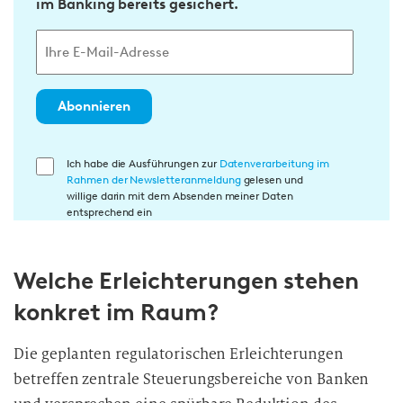
im Banking bereits gesichert.
Abonnieren
E
Ich habe die Ausführungen zur
Datenverarbeitung im
Rahmen der Newsletteranmeldung
gelesen und
i
willige darin mit dem Absenden meiner Daten
n
entsprechend ein
w
i
Welche Erleichterungen stehen
l
l
konkret im Raum?
i
g
Die geplanten regulatorischen Erleichterungen
u
betreffen zentrale Steuerungsbereiche von Banken
n