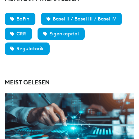
BaFin
Basel II / Basel III / Basel IV
CRR
Eigenkapital
Regulatorik
MEIST GELESEN