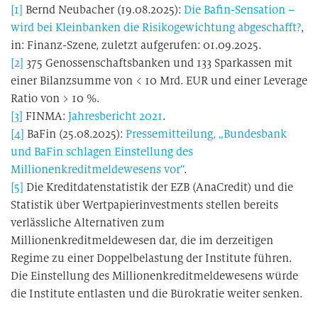
[1]
Bernd Neubacher (19.08.2025):
Die Bafin-Sensation –
wird bei Kleinbanken die Risikogewichtung abgeschafft?
,
in: Finanz-Szene, zuletzt aufgerufen: 01.09.2025.
[2]
375 Genossenschaftsbanken und 133 Sparkassen mit
einer Bilanzsumme von < 10 Mrd. EUR und einer Leverage
Ratio von > 10 %.
[3]
FINMA:
Jahresbericht 2021
.
[4]
BaFin (25.08.2025):
Pressemitteilung, „Bundesbank
und BaFin schlagen Einstellung des
Millionenkreditmeldewesens vor“
.
[5]
Die Kreditdatenstatistik der EZB (AnaCredit) und die
Statistik über Wertpapierinvestments stellen bereits
verlässliche Alternativen zum
Millionenkreditmeldewesen dar, die im derzeitigen
Regime zu einer Doppelbelastung der Institute führen.
Die Einstellung des Millionenkreditmeldewesens würde
die Institute entlasten und die Bürokratie weiter senken.