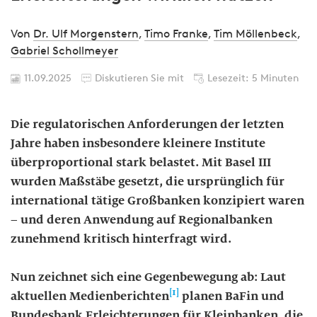
Von
Dr. Ulf Morgenstern
,
Timo Franke
,
Tim Möllenbeck
,
Gabriel Schollmeyer
11.09.2025
Diskutieren Sie mit
Lesezeit: 5 Minuten
Die regulatorischen Anforderungen der letzten
Jahre haben insbesondere kleinere Institute
überproportional stark belastet. Mit Basel III
wurden Maßstäbe gesetzt, die ursprünglich für
international tätige Großbanken konzipiert waren
– und deren Anwendung auf Regionalbanken
zunehmend kritisch hinterfragt wird.
Nun zeichnet sich eine Gegenbewegung ab: Laut
[1]
aktuellen Medienberichten
planen BaFin und
Bundesbank Erleichterungen für Kleinbanken, die