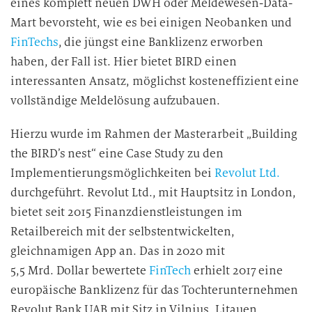
eines komplett neuen DWH oder Meldewesen-Data-
Mart bevorsteht, wie es bei einigen Neobanken und
FinTechs
, die jüngst eine Banklizenz erworben
haben, der Fall ist. Hier bietet BIRD einen
interessanten Ansatz, möglichst kosteneffizient eine
vollständige Meldelösung aufzubauen.
Hierzu wurde im Rahmen der Masterarbeit „Building
the BIRD’s nest“ eine Case Study zu den
Implementierungsmöglichkeiten bei
Revolut Ltd.
durchgeführt. Revolut Ltd., mit Hauptsitz in London,
bietet seit 2015 Finanzdienstleistungen im
Retailbereich mit der selbstentwickelten,
gleichnamigen App an. Das in 2020 mit
5,5 Mrd. Dollar bewertete
FinTech
erhielt 2017 eine
europäische Banklizenz für das Tochterunternehmen
Revolut Bank UAB mit Sitz in Vilnius, Litauen.