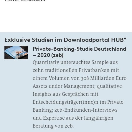
e
r
a
r
b
+
Exklusive Studien im Downloadportal HUB
e
Private-Banking-Studie Deutschland
i
– 2020 (zeb)
t
Quantitativ untersuchtes Sample aus
u
zehn traditionellen Privatbanken mit
n
einem Volumen von 308 Milliarden Euro
g
Assets under Management; qualitative
Insights aus Gesprächen mit
Entscheidungsträger(inne)n im Private
Banking; zeb-Endkunden-Interviews
und Expertise aus der langjährigen
Beratung von zeb.