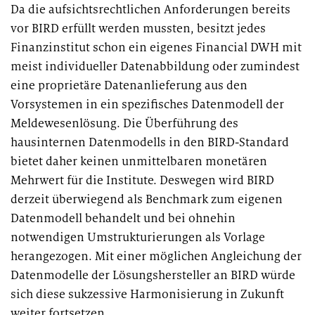
Da die aufsichtsrechtlichen Anforderungen bereits
l
vor BIRD erfüllt werden mussten, besitzt jedes
l
i
Finanzinstitut schon ein eigenes Financial DWH mit
g
meist individueller Datenabbildung oder zumindest
u
eine proprietäre Datenanlieferung aus den
n
Vorsystemen in ein spezifisches Datenmodell der
g
Meldewesenlösung. Die Überführung des
i
hausinternen Datenmodells in den BIRD-Standard
n
bietet daher keinen unmittelbaren monetären
d
Mehrwert für die Institute. Deswegen wird BIRD
i
derzeit überwiegend als Benchmark zum eigenen
e
Datenmodell behandelt und bei ohnehin
D
notwendigen Umstrukturierungen als Vorlage
a
herangezogen. Mit einer möglichen Angleichung der
t
e
Datenmodelle der Lösungshersteller an BIRD würde
n
sich diese sukzessive Harmonisierung in Zukunft
v
weiter fortsetzen.