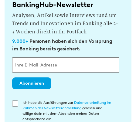
BankingHub-Newsletter
Analysen, Artikel sowie Interviews rund um
Trends und Innovationen im Banking alle 2-
3 Wochen direkt in Ihr Postfach
9.000+
Personen haben sich den Vorsprung
im Banking bereits gesichert.
Abonnieren
E
Ich habe die Ausführungen zur
Datenverarbeitung im
Rahmen der Newsletteranmeldung
gelesen und
i
willige darin mit dem Absenden meiner Daten
n
entsprechend ein
w
i