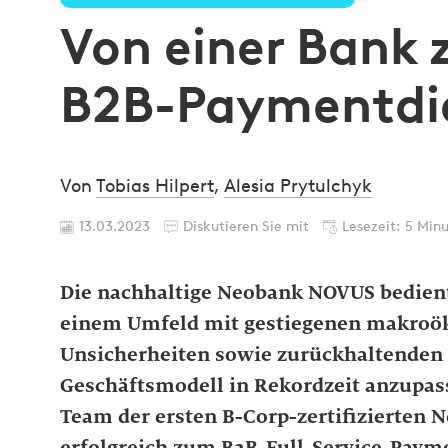
Von einer Bank
B2B-Paymentdie
Von
Tobias Hilpert
,
Alesia Prytulchyk
13.03.2023
Diskutieren Sie mit
Lesezeit: 5 Min
Die nachhaltige Neobank NOVUS bedient
einem Umfeld mit gestiegenen makroö
Unsicherheiten sowie zurückhaltenden 
Geschäftsmodell in Rekordzeit anzupas
Team der ersten B-Corp-zertifizierten
erfolgreich zum B2B-Full-Service-Payme