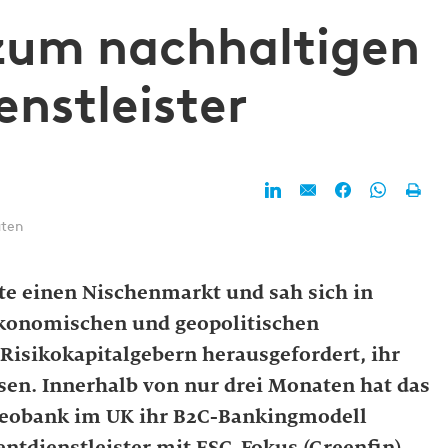
 zum nachhaltigen
nstleister
uten
e einen Nischenmarkt und sah sich in
konomischen und geopolitischen
Risikokapitalgebern herausgefordert, ihr
sen. Innerhalb von nur drei Monaten hat das
 Neobank im UK ihr B2C-Bankingmodell
ntdienstleister mit ESG-Fokus (Greenfin)