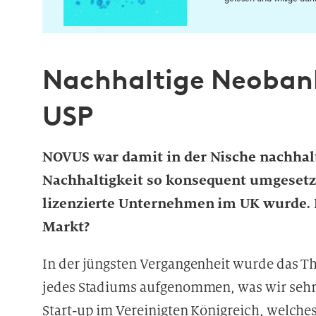
i
n
w
i
Nachhaltige Neoban
l
l
USP
i
g
u
NOVUS war damit in der Nische nachhal
n
Nachhaltigkeit so konsequent umgesetzt 
g
i
lizenzierte Unternehmen im UK wurde. 
n
Markt?
d
i
In der jüngsten Vergangenheit wurde das T
e
D
jedes Stadiums aufgenommen, was wir sehr 
a
Start-up im Vereinigten Königreich, welches