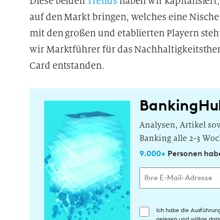
Diese beiden
Trends
haben wir kapitalisiert
auf den Markt bringen, welches eine Nisch
mit den großen und etablierten Playern ste
wir Marktführer für das Nachhaltigkeitsthe
Card entstanden.
BankingHu
Analysen, Artikel s
Banking alle 2-3 Woc
9.000+
Personen habe
E
Ich habe die Ausführun
gelesen und willige da