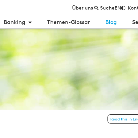
Über uns
Suche
EN
Kont
Banking
Themen-Glossar
Blog
Se
 B2B-Paymentdienstleister
Read this in En