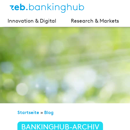
Innovation & Digital
Research & Markets
Startseite
»
Blog
»
Von einer Bank zum nachhaltigen
BANKINGHUB-ARCHIV