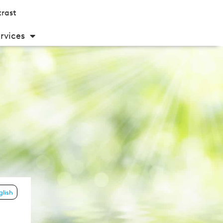
rast
rvices
glish