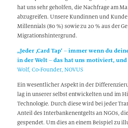
t
hat uns sehr geholfen, die Nachfrage am M
e
abzugreifen. Unsere Kundinnen und Kunden b
n
v
Millennials (80 %) sowie zu 20 % aus der G
e
Migrationshintergrund.
r
a
„Jeder ‚Card Tap‘ – immer wenn du deine
r
b
in der Welt – das hat uns motiviert, und
e
Wolf, Co-Founder, NOVUS
i
t
Ein wesentlicher Aspekt in der Differenzi
u
lag in unserer selbst entwickelten und im 
n
g
Technologie. Durch diese wird bei jeder T
Anteil des Interbankenentgelts an NGOs, di
gespendet. Um dies an einem Beispiel zu ill