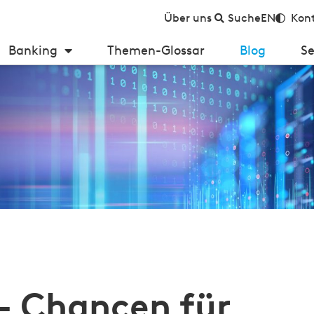
Über uns
Suche
EN
Kont
Banking
Themen-Glossar
Blog
Se
nzinstitute in der digitalen Transformation
– Chancen für