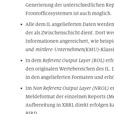
Generierung der unterschiedlichen Repo
Frontofficesystemen ist auch möglich.
Alle dem IL angelieferten Daten werd
der als Zwischenschicht dient. Dort we
Informationen angereichert, wie beisp
und-mittlere-Unternehmen(KMU)
-Klass
In dem
Referenz Output Layer (ROL)
erfo
den originalen Wertebereichen des IL.
in den angelieferten Formaten und erhö
Im
Non Referenz Output Layer (NROL)
er
Meldeformat der einzelnen Reports (Mel
Aufbereitung in XBRL direkt erfolgen ka
BIRD.