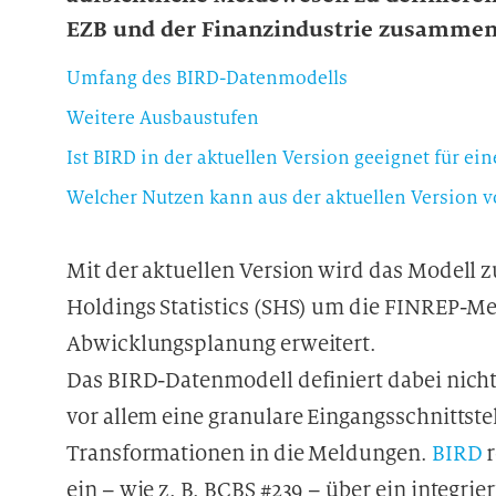
EZB und der Finanzindustrie zusammen
Umfang des BIRD-Datenmodells
Weitere Ausbaustufen
Ist BIRD in der aktuellen Version geeignet für e
Mit der aktuellen Version wird das Modell z
Holdings Statistics (SHS) um die FINREP-M
Abwicklungsplanung erweitert.
Das BIRD-Datenmodell definiert dabei nich
vor allem eine granulare Eingangsschnittstel
Transformationen in die Meldungen.
BIRD
r
ein – wie z. B. BCBS #239 – über ein integr