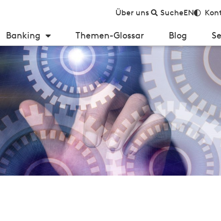
Über uns
Suche
EN
Kont
Banking
Themen-Glossar
Blog
Se
l reif zur Umsetzung?