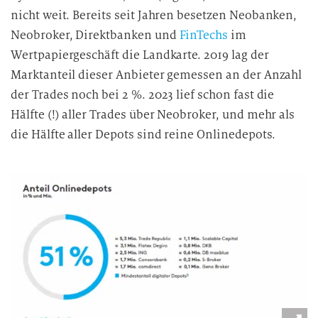
n
nicht weit. Bereits seit Jahren besetzen Neobanken,
v
Neobroker, Direktbanken und
FinTechs
im
e
Wertpapiergeschäft die Landkarte. 2019 lag der
r
Marktanteil dieser Anbieter gemessen an der Anzahl
a
der Trades noch bei 2 %. 2023 lief schon fast die
r
Hälfte (!) aller Trades über Neobroker, und mehr als
b
die Hälfte aller Depots sind reine Onlinedepots.
e
i
t
u
n
g