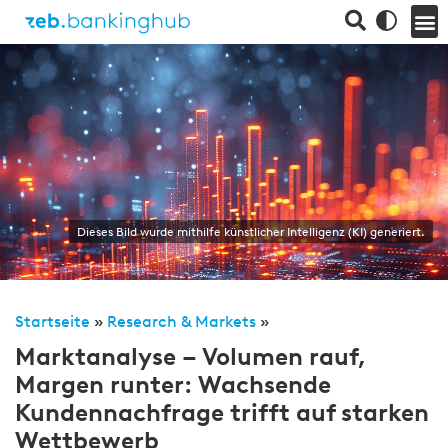
Dieses Bild wurde mithilfe künstlicher Intelligenz (KI) generiert.
Startseite
»
Research & Markets
»
Marktanalyse – Volumen rauf,
Margen runter: Wachsende
Kundennachfrage trifft auf starken
Wettbewerb