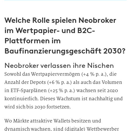
w
i
Welche Rolle spielen Neobroker
l
l
im Wertpapier- und B2C-
i
Plattformen im
g
u
Baufinanzierungsgeschäft 2030?
n
g
Neobroker verlassen ihre Nischen
i
Sowohl das Wertpapiervermögen (+4 % p. a.), die
n
Anzahl der Depots (+6 % p. a.) als auch das Volumen
d
in ETF-Sparplänen (+25 % p. a.) wachsen seit 2020
i
kontinuierlich. Dieses Wachstum ist nachhaltig und
e
D
wird sich bis 2030 fortsetzen.
a
Wo Märkte attraktive Wallets besitzen und
t
e
dynamisch wachsen, sind (digitale) Wettbewerber