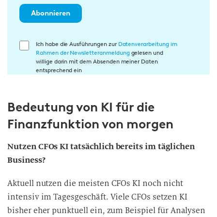
Abonnieren
E
Ich habe die Ausführungen zur
Datenverarbeitung im
Rahmen der Newsletteranmeldung
gelesen und
i
willige darin mit dem Absenden meiner Daten
n
entsprechend ein
w
i
Bedeutung von KI für die
l
l
Finanzfunktion von morgen
i
g
Nutzen CFOs KI tatsächlich bereits im täglichen
u
Business?
n
g
Aktuell nutzen die meisten CFOs KI noch nicht
i
intensiv im Tagesgeschäft. Viele CFOs setzen KI
n
bisher eher punktuell ein, zum Beispiel für Analysen
d