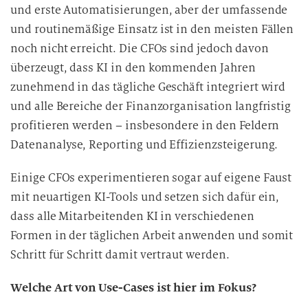
und erste Automatisierungen, aber der umfassende
i
und routinemäßige Einsatz ist in den meisten Fällen
e
D
noch nicht erreicht. Die CFOs sind jedoch davon
a
überzeugt, dass KI in den kommenden Jahren
t
zunehmend in das tägliche Geschäft integriert wird
e
und alle Bereiche der Finanzorganisation langfristig
n
profitieren werden – insbesondere in den Feldern
v
Datenanalyse, Reporting und Effizienzsteigerung.
e
r
Einige CFOs experimentieren sogar auf eigene Faust
a
mit neuartigen KI-Tools und setzen sich dafür ein,
r
dass alle Mitarbeitenden KI in verschiedenen
b
Formen in der täglichen Arbeit anwenden und somit
e
i
Schritt für Schritt damit vertraut werden.
t
Welche Art von Use-Cases ist hier im Fokus?
u
n