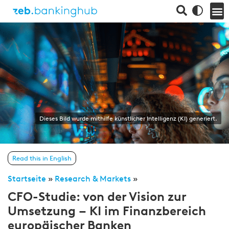
Dieses Bild wurde mithilfe künstlicher Intelligenz (KI) generiert.
Read this in English
Startseite
»
Research & Markets
»
CFO-Studie: von der Vision zur
Umsetzung – KI im Finanzbereich
europäischer Banken