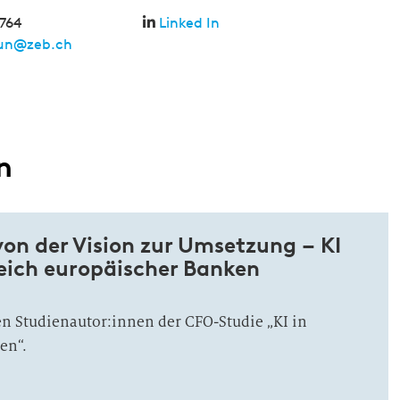
764
Linked In
aun@zeb.ch
n
on der Vision zur Umsetzung – KI
eich europäischer Banken
n Studienautor:innen der CFO-Studie „KI in
en“.