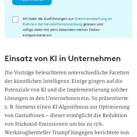
E
Ich habe die Ausführungen zur
Datenverarbeitung im
Rahmen der Newsletteranmeldung
gelesen und
i
willige darin mit dem Absenden meiner Daten
n
entsprechend ein
w
i
Einsatz von KI in Unternehmen
l
l
i
Die Vorträge beleuchteten unterschiedliche Facetten
g
der künstlichen Intelligenz. Einige gingen auf die
u
Potenziale von KI und die Implementierung solcher
n
Lösungen in den Unternehmen ein. So präsentierte
g
z. B. Siemens einen KI-Algorithmus zur Optimierung
i
von Gasturbinen – dieser ermöglicht die Reduktion
n
von Stickoxid-Emissionen um bis zu 15%.
d
Werkzeughersteller Trumpf hingegen berichtete von
i