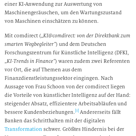
einer KI-Anwendung zur Auswertung von
e
D
Maschinengeräuschen, um den Wartungszustand
a
von Maschinen einschätzen zu können.
t
e
Mit comdirect („
KI@comdirect: von der Direktbank zum
n
smarten Wegbegleiter“
) und dem Deutschen
v
Forschungszentrum für Künstliche Intelligenz (DFKI,
e
„
KI-Trends in Finance“
) waren zudem zwei Referenten
r
vor Ort, die auf Themen aus dem
a
Finanzdienstleistungssektor eingingen. Nach
r
Aussage von Frau Schoon von der comdirect liegen
b
die Vorteile von künstlicher Intelligenz auf der Hand:
e
i
steigender Absatz, effizientere Arbeitsabläufen und
t
[1]
bessere Kundenbeziehungen.
Andererseits fällt
u
Banken das Schritthalten mit der digitalen
n
Transformation
schwer. Größtes Hindernis bei der
g