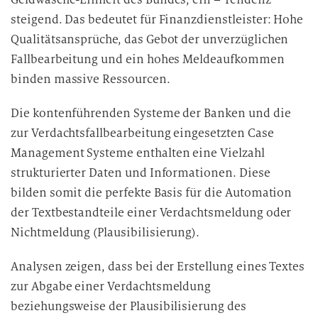
i
steigend. Das bedeutet für Finanzdienstleister: Hohe
n
Qualitätsansprüche, das Gebot der unverzüglichen
d
Fallbearbeitung und ein hohes Meldeaufkommen
i
binden massive Ressourcen.
e
D
Die kontenführenden Systeme der Banken und die
a
zur Verdachtsfallbearbeitung eingesetzten Case
t
Management Systeme enthalten eine Vielzahl
e
strukturierter Daten und Informationen. Diese
n
bilden somit die perfekte Basis für die Automation
v
der Textbestandteile einer Verdachtsmeldung oder
e
r
Nichtmeldung (Plausibilisierung).
a
Analysen zeigen, dass bei der Erstellung eines Textes
r
b
zur Abgabe einer Verdachtsmeldung
e
beziehungsweise der Plausibilisierung des