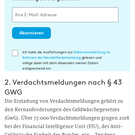
Abonnieren
E
Ich habe die Ausführungen zur
Datenverarbeitung im
Rahmen der Newsletteranmeldung
gelesen und
i
willige darin mit dem Absenden meiner Daten
n
entsprechend ein
w
2. Verdachtsmeldungen nach § 43
i
l
GWG
l
Die Erstattung von Verdachtsmeldungen gehört zu
i
den Kernanforderungen des Geldwäschegesetzes
g
(GwG). Über 77.000 Verdachtsmeldungen gingen 2018
u
bei der Financial Intelligence Unit (FIU), der Anti-
n
Geldwäsche-Einheit des Bundes, ein – Tendenz
g