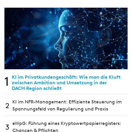
1
KI im Privatkundengeschäft: Wie man die Kluft
zwischen Ambition und Umsetzung in der
DACH‑Region schließt
KI im NFR-Management: Effiziente Steuerung im
2
Spannungsfeld von Regulierung und Praxis
eWpG: Führung eines Kryptowertpapierregisters:
3
Chancen & Pflichten