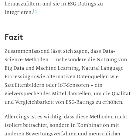
herauszufiltern und sie in ESG-Ratings zu
e
r
[7]
integrieren.
a
r
b
Fazit
e
i
Zusammenfassend lässt sich sagen, dass Data-
t
Science-Methoden – insbesondere die Nutzung von
u
Big Data und Machine Learning, Natural Language
n
Processing sowie alternativen Datenquellen wie
g
Satellitenbildern oder IoT-Sensoren – ein
vielversprechendes Mittel darstellen, um die Qualität
und Vergleichbarkeit von ESG-Ratings zu erhöhen.
Allerdings ist es wichtig, dass diese Methoden nicht
isoliert betrachtet, sondern in Kombination mit
anderen Bewertungsverfahren und menschlicher