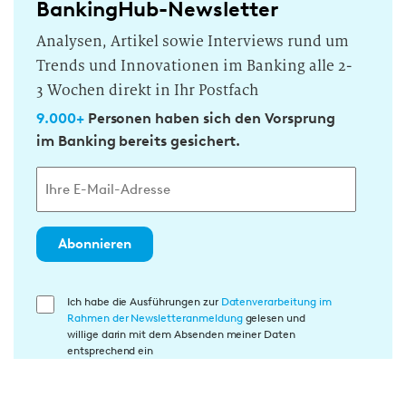
BankingHub-Newsletter
Analysen, Artikel sowie Interviews rund um
Trends und Innovationen im Banking alle 2-
3 Wochen direkt in Ihr Postfach
9.000+
Personen haben sich den Vorsprung
im Banking bereits gesichert.
Abonnieren
E
Ich habe die Ausführungen zur
Datenverarbeitung im
Rahmen der Newsletteranmeldung
gelesen und
i
willige darin mit dem Absenden meiner Daten
n
entsprechend ein
w
i