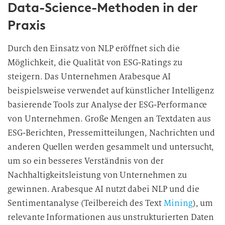
Data-Science-Methoden in der
l
l
Praxis
i
g
Durch den Einsatz von NLP eröffnet sich die
u
Möglichkeit, die Qualität von ESG-Ratings zu
n
steigern. Das Unternehmen Arabesque AI
g
beispielsweise verwendet auf künstlicher Intelligenz
i
basierende Tools zur Analyse der ESG-Performance
n
d
von Unternehmen. Große Mengen an Textdaten aus
i
ESG-Berichten, Pressemitteilungen, Nachrichten und
e
anderen Quellen werden gesammelt und untersucht,
D
um so ein besseres Verständnis von der
a
Nachhaltigkeitsleistung von Unternehmen zu
t
gewinnen. Arabesque AI nutzt dabei NLP und die
e
Sentimentanalyse (Teilbereich des Text
Mining
), um
n
relevante Informationen aus unstrukturierten Daten
v