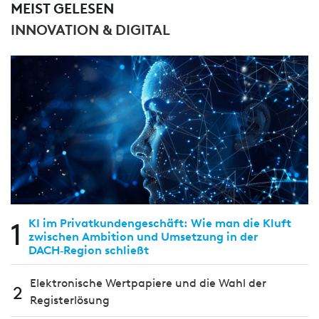
MEIST GELESEN
INNOVATION & DIGITAL
1
KI im Privatkundengeschäft: Wie man die Kluft
zwischen Ambition und Umsetzung in der
DACH‑Region schließt
Elektronische Wertpapiere und die Wahl der
2
Registerlösung