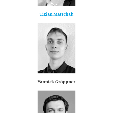
Tizian Matschak
Yannick Gröppner