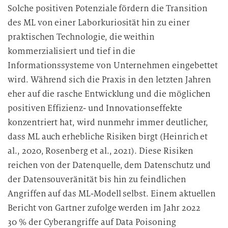
d
Solche positiven Potenziale fördern die Transition
i
des ML von einer Laborkuriosität hin zu einer
e
praktischen Technologie, die weithin
D
kommerzialisiert und tief in die
a
Informationssysteme von Unternehmen eingebettet
t
wird. Während sich die Praxis in den letzten Jahren
e
eher auf die rasche Entwicklung und die möglichen
n
positiven Effizienz- und Innovationseffekte
v
e
konzentriert hat, wird nunmehr immer deutlicher,
r
dass ML auch erhebliche Risiken birgt (Heinrich et
a
al., 2020, Rosenberg et al., 2021). Diese Risiken
r
reichen von der Datenquelle, dem Datenschutz und
b
der Datensouveränität bis hin zu feindlichen
e
Angriffen auf das ML-Modell selbst. Einem aktuellen
i
Bericht von Gartner zufolge werden im Jahr 2022
t
30 % der Cyberangriffe auf Data Poisoning
u