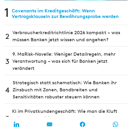
1
Covenants im Kreditgeschäft: Wenn
Vertragsklauseln zur Bewährungsprobe werden
Verbraucherkreditrichtlinie 2026 kompakt – was
2
müssen Banken jetzt wissen und angehen?
9. MaRisk-Novelle: Weniger Detailregeln, mehr
3
Verantwortung – was sich für Banken jetzt
verändert
Strategisch statt schematisch: Wie Banken ihr
4
Zinsbuch mit Zonen, Bandbreiten und
Sensitivitäten robuster steuern können
KI im Privatkundengeschäft: Wie man die Kluft
5
zwischen Ambition und Umsetzung in der
DACH‑Region schließt