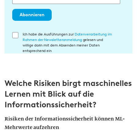
Abonnieren
E
Ich habe die Ausführungen zur
Datenverarbeitung im
Rahmen der Newsletteranmeldung
gelesen und
i
willige darin mit dem Absenden meiner Daten
n
entsprechend ein
w
i
l
l
Welche Risiken birgt maschinelles
i
Lernen mit Blick auf die
g
Informationssicherheit?
u
n
g
Risiken der Informationssicherheit können ML-
i
Mehrwerte aufzehren
n