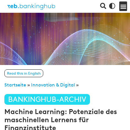
Read this in English
Startseite
»
Innovation & Digital
»
BANKINGHUB-ARCHIV
Machine Learning: Potenziale des
maschinellen Lernens für
Finanzinstitute