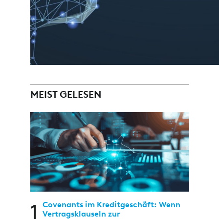
MEIST GELESEN
1
Covenants im Kreditgeschäft: Wenn
Vertragsklauseln zur