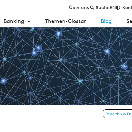
Über uns
Suche
EN
Kont
Banking
Themen-Glossar
Blog
Se
nikationsinhalten
Read this in En