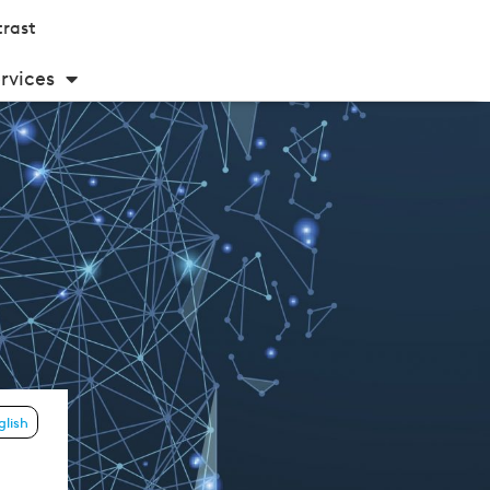
rast
rvices
glish