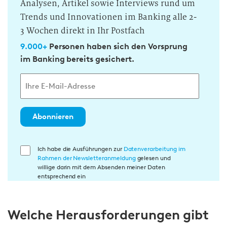
Analysen, Artikel sowie Interviews rund um
Trends und Innovationen im Banking alle 2-
3 Wochen direkt in Ihr Postfach
9.000+
Personen haben sich den Vorsprung
im Banking bereits gesichert.
Abonnieren
E
Ich habe die Ausführungen zur
Datenverarbeitung im
Rahmen der Newsletteranmeldung
gelesen und
i
willige darin mit dem Absenden meiner Daten
n
entsprechend ein
w
i
Welche Herausforderungen gibt
l
l