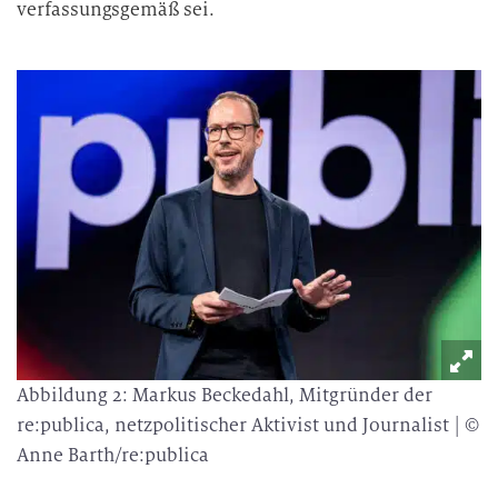
verfassungsgemäß sei.
a
r
b
e
i
t
u
n
g
Abbildung 2: Markus Beckedahl, Mitgründer der
re:publica, netzpolitischer Aktivist und Journalist | ©
Anne Barth/re:publica