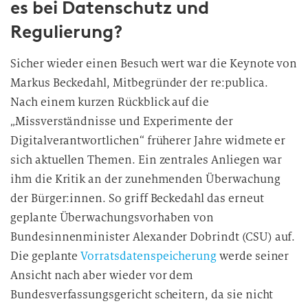
es bei Datenschutz und
i
Regulierung?
g
u
Sicher wieder einen Besuch wert war die Keynote von
n
Markus Beckedahl, Mitbegründer der re:publica.
g
i
Nach einem kurzen Rückblick auf die
n
„Missverständnisse und Experimente der
d
Digitalverantwortlichen“ früherer Jahre widmete er
i
sich aktuellen Themen. Ein zentrales Anliegen war
e
ihm die Kritik an der zunehmenden Überwachung
D
der Bürger:innen. So griff Beckedahl das erneut
a
geplante Überwachungsvorhaben von
t
Bundesinnenminister Alexander Dobrindt (CSU) auf.
e
n
Die geplante
Vorratsdatenspeicherung
werde seiner
v
Ansicht nach aber wieder vor dem
e
Bundesverfassungsgericht scheitern, da sie nicht
r