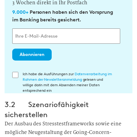
3 Wochen direkt in Ihr Postfach
9.000+
Personen haben sich den Vorsprung
im Banking bereits gesichert.
Abonnieren
E
Ich habe die Ausführungen zur
Datenverarbeitung im
Rahmen der Newsletteranmeldung
gelesen und
i
willige darin mit dem Absenden meiner Daten
n
entsprechend ein
w
3.2 Szenariofähigkeit
i
l
sicherstellen
l
Der Ausbau des Stresstestframeworks sowie eine
i
mögliche Neugestaltung der Going-Concern-
g