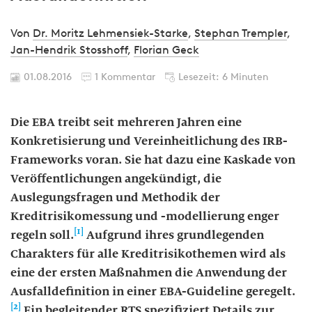
Von
Dr. Moritz Lehmensiek-Starke
,
Stephan Trempler
,
Jan-Hendrik Stosshoff
,
Florian Geck
01.08.2016
1 Kommentar
Lesezeit: 6 Minuten
Die EBA treibt seit mehreren Jahren eine
Konkretisierung und Vereinheitlichung des IRB-
Frameworks voran. Sie hat dazu eine Kaskade von
Veröffentlichungen angekündigt, die
Auslegungsfragen und Methodik der
Kreditrisikomessung und -modellierung enger
[1]
regeln soll.
Aufgrund ihres grundlegenden
Charakters für alle Kreditrisikothemen wird als
eine der ersten Maßnahmen die Anwendung der
Ausfalldefinition in einer EBA-Guideline geregelt.
[2]
Ein begleitender RTS spezifiziert Details zur