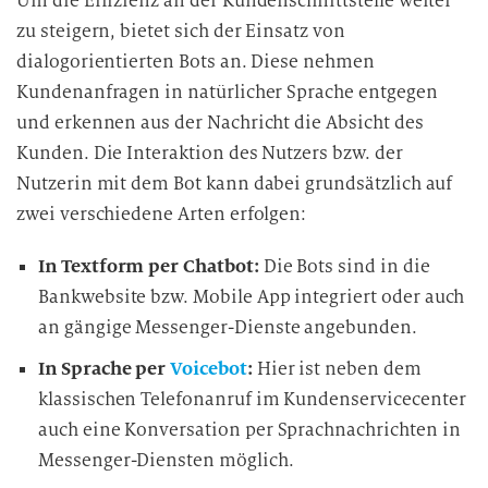
Um die Effizienz an der Kundenschnittstelle weiter
n
zu steigern, bietet sich der Einsatz von
g
i
dialogorientierten Bots an. Diese nehmen
n
Kundenanfragen in natürlicher Sprache entgegen
d
und erkennen aus der Nachricht die Absicht des
i
Kunden. Die Interaktion des Nutzers bzw. der
e
Nutzerin mit dem Bot kann dabei grundsätzlich auf
D
zwei verschiedene Arten erfolgen:
a
t
In Textform per Chatbot:
Die Bots sind in die
e
Bankwebsite bzw. Mobile App integriert oder auch
n
an gängige Messenger-Dienste angebunden.
v
e
In Sprache per
Voicebot
:
Hier ist neben dem
r
klassischen Telefonanruf im Kundenservicecenter
a
auch eine Konversation per Sprachnachrichten in
r
Messenger-Diensten möglich.
b