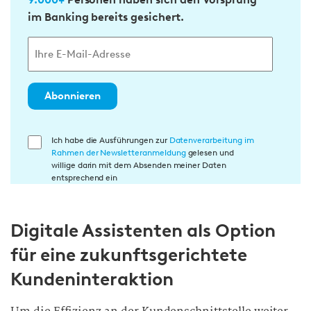
im Banking bereits gesichert.
Abonnieren
E
Ich habe die Ausführungen zur
Datenverarbeitung im
Rahmen der Newsletteranmeldung
gelesen und
i
willige darin mit dem Absenden meiner Daten
n
entsprechend ein
w
i
Digitale Assistenten als Option
l
l
für eine zukunftsgerichtete
i
Kundeninteraktion
g
u