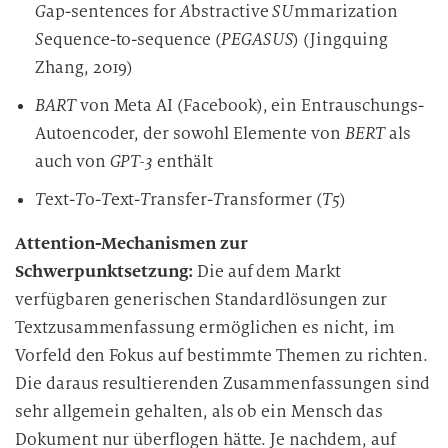
G
ap-sentences for
A
bstractive
SU
mmarization
S
equence-to-sequence (
PEGASUS
) (Jingquing
Zhang, 2019)
BART
von Meta AI (Facebook), ein Entrauschungs-
Autoencoder, der sowohl Elemente von
BERT
als
auch von
GPT-3
enthält
T
ext-
T
o-
T
ext-
T
ransfer-
T
ransformer (
T5
)
Attention-Mechanismen zur
Schwerpunktsetzung:
Die auf dem Markt
verfügbaren generischen Standardlösungen zur
Textzusammenfassung ermöglichen es nicht, im
Vorfeld den Fokus auf bestimmte Themen zu richten.
Die daraus resultierenden Zusammenfassungen sind
sehr allgemein gehalten, als ob ein Mensch das
Dokument nur überflogen hätte. Je nachdem, auf