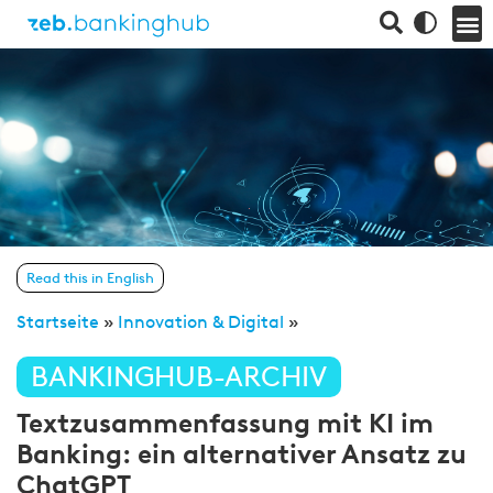
Read this in English
Startseite
»
Innovation & Digital
»
BANKINGHUB-ARCHIV
Textzusammenfassung mit KI im
Banking: ein alternativer Ansatz zu
ChatGPT