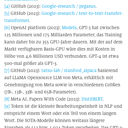
[4]
GitHub (2023):
G
oogle-research
/
pegasus
.
[5]
GitHub (2023):
Google-research
/
text-to-text-transfer-
transformer
.
[6]
OpenAI platform (2023):
Models
, GPT-3 hat zwischen
125 Millionen und 175 Milliarden Parameter; das Training
kann daher bis zu 355 GPU-Jahre dauern. Mit der auf dem
Markt verfügbaren Basis-GPU wäre dies mit Kosten in
Höhe von 4,6 Millionen USD verbunden. GPT-4 ist etwa
500-mal größer als GPT-3.
[7]
GitHub (2023):
tatsu-lab
/
stanford_alpaca
basierend
auf LLaMA Opensource LLM von Meta, erhältlich mit
Genehmigung von Meta sowie in verschiedenen Größen
(7B-, 13B-, 33B- und 65B-Parameter).
[8]
Meta AI, Papers With Code (2023):
DistilBERT
.
[9]
Token ist die kleinste Bearbeitungseinheit in NLP und
entspricht einem Wort oder ein Teil von einem langen
Wort. Die SOTA-Modelle können weitaus längere
Eingaben als 512 bzw. 1.024 Token verarbeiten. Das GPT-3-