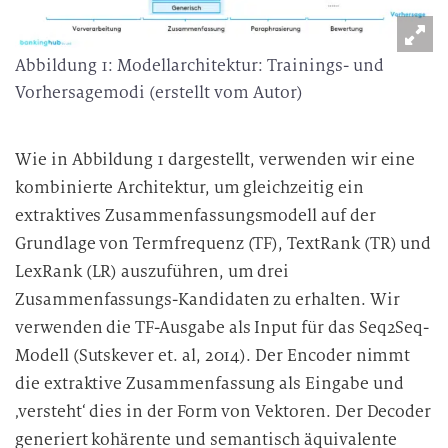
D
a
t
Abbildung 1: Modellarchitektur: Trainings- und
e
Vorhersagemodi (erstellt vom Autor)
n
v
Wie in Abbildung 1 dargestellt, verwenden wir eine
e
kombinierte Architektur, um gleichzeitig ein
r
a
extraktives Zusammenfassungsmodell auf der
r
Grundlage von Termfrequenz (TF), TextRank (TR) und
b
LexRank (LR) auszuführen, um drei
e
Zusammenfassungs-Kandidaten zu erhalten. Wir
i
verwenden die TF-Ausgabe als Input für das Seq2Seq-
t
Modell (Sutskever et. al, 2014). Der Encoder nimmt
u
die extraktive Zusammenfassung als Eingabe und
n
‚versteht‘ dies in der Form von Vektoren. Der Decoder
g
generiert kohärente und semantisch äquivalente