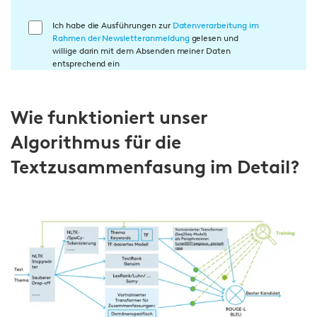
E
Ich habe die Ausführungen zur
Datenverarbeitung im
Rahmen der Newsletteranmeldung
gelesen und
i
willige darin mit dem Absenden meiner Daten
n
entsprechend ein
w
i
Wie funktioniert unser
l
l
Algorithmus für die
i
Textzusammenfasung im Detail?
g
u
n
g
i
n
d
i
e