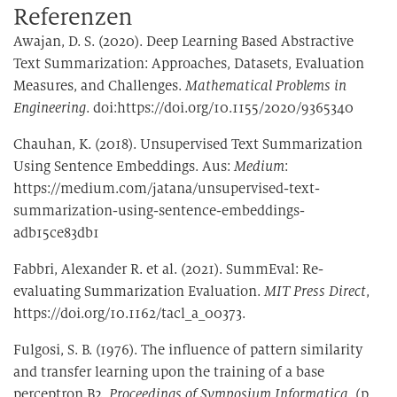
Referenzen
Awajan, D. S. (2020). Deep Learning Based Abstractive
Text Summarization: Approaches, Datasets, Evaluation
Measures, and Challenges.
Mathematical Problems in
Engineering
. doi:https://doi.org/10.1155/2020/9365340
Chauhan, K. (2018). Unsupervised Text Summarization
Using Sentence Embeddings. Aus:
Medium
:
https://medium.com/jatana/unsupervised-text-
summarization-using-sentence-embeddings-
adb15ce83db1
Fabbri, Alexander R. et al. (2021). SummEval: Re-
evaluating Summarization Evaluation.
MIT Press Direct
,
https://doi.org/10.1162/tacl_a_00373.
Fulgosi, S. B. (1976). The influence of pattern similarity
and transfer learning upon the training of a base
perceptron B2.
Proceedings of Symposium Informatica
, (p.