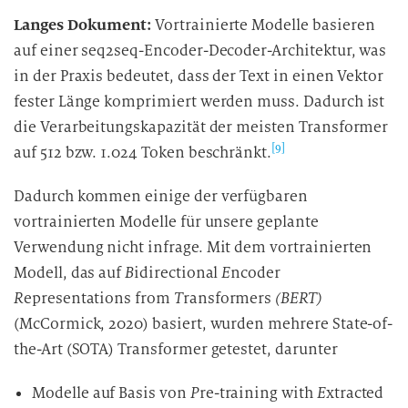
Langes Dokument:
Vortrainierte Modelle basieren
auf einer seq2seq-Encoder-Decoder-Architektur, was
in der Praxis bedeutet, dass der Text in einen Vektor
fester Länge komprimiert werden muss. Dadurch ist
die Verarbeitungskapazität der meisten Transformer
[9]
auf 512 bzw. 1.024 Token beschränkt.
Dadurch kommen einige der verfügbaren
vortrainierten Modelle für unsere geplante
Verwendung nicht infrage. Mit dem vortrainierten
Modell, das auf
B
idirectional
E
ncoder
R
epresentations from
T
ransformers
(BERT)
(McCormick, 2020) basiert, wurden mehrere State-of-
the-Art (SOTA) Transformer getestet, darunter
Modelle auf Basis von
P
re-training with
E
xtracted