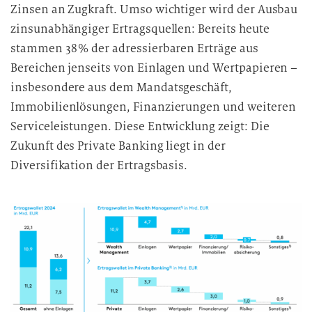
i
Zinsen an Zugkraft. Umso wichtiger wird der Ausbau
e
zinsunabhängiger Ertragsquellen: Bereits heute
D
stammen 38 % der adressierbaren Erträge aus
a
Bereichen jenseits von Einlagen und Wertpapieren –
t
insbesondere aus dem Mandatsgeschäft,
e
Immobilienlösungen, Finanzierungen und weiteren
n
Serviceleistungen. Diese Entwicklung zeigt: Die
v
Zukunft des Private Banking liegt in der
e
r
Diversifikation der Ertragsbasis.
a
r
b
e
i
t
u
n