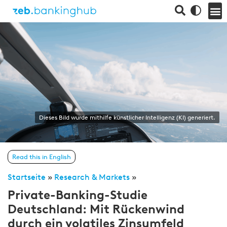
Dieses Bild wurde mithilfe künstlicher Intelligenz (KI) generiert.
Read this in English
Startseite
»
Research & Markets
»
Private-Banking-Studie
Deutschland: Mit Rückenwind
durch ein volatiles Zinsumfeld