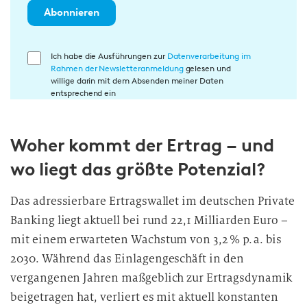
Abonnieren
E
Ich habe die Ausführungen zur
Datenverarbeitung im
Rahmen der Newsletteranmeldung
gelesen und
i
willige darin mit dem Absenden meiner Daten
n
entsprechend ein
w
i
Woher kommt der Ertrag – und
l
l
wo liegt das größte Potenzial?
i
g
Das adressierbare Ertragswallet im deutschen Private
u
Banking liegt aktuell bei rund 22,1 Milliarden Euro –
n
mit einem erwarteten Wachstum von 3,2 % p. a. bis
g
2030. Während das Einlagengeschäft in den
i
vergangenen Jahren maßgeblich zur Ertragsdynamik
n
d
beigetragen hat, verliert es mit aktuell konstanten